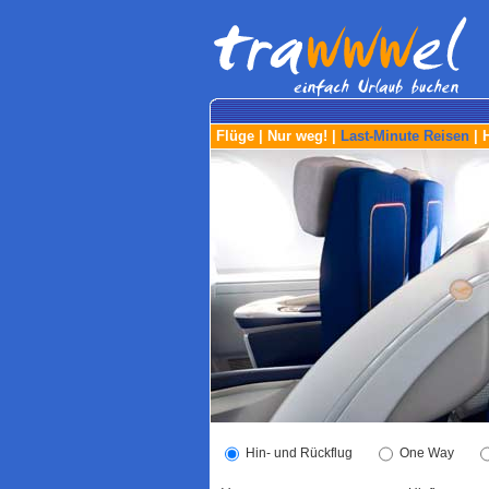
Flüge
|
Nur weg!
|
Last-Minute Reisen
|
Hin- und Rückflug
One Way