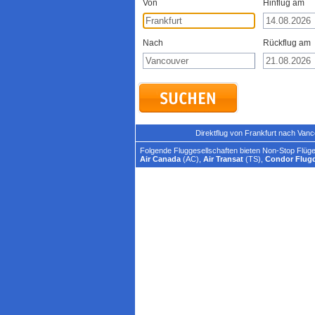
Von
Hinflug am
Nach
Rückflug am
Direktflug von Frankfurt nach Van
Folgende Fluggesellschaften bieten Non-Stop Flüge
Air Canada
(AC),
Air Transat
(TS),
Condor Flugd