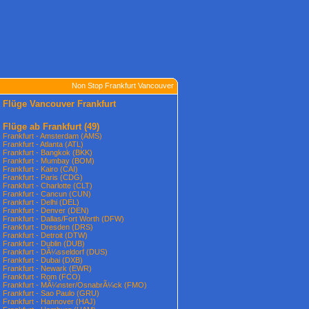
Non Stop Frankfurt Vancouver
Flüge Vancouver Frankfurt
Flüge ab Frankfurt
(49)
Frankfurt - Amsterdam (AMS)
Frankfurt - Atlanta (ATL)
Frankfurt - Bangkok (BKK)
Frankfurt - Mumbay (BOM)
Frankfurt - Kairo (CAI)
Frankfurt - Paris (CDG)
Frankfurt - Charlotte (CLT)
Frankfurt - Cancun (CUN)
Frankfurt - Delhi (DEL)
Frankfurt - Denver (DEN)
Frankfurt - Dallas/Fort Worth (DFW)
Frankfurt - Dresden (DRS)
Frankfurt - Detroit (DTW)
Frankfurt - Dublin (DUB)
Frankfurt - DÃ¼sseldorf (DUS)
Frankfurt - Dubai (DXB)
Frankfurt - Newark (EWR)
Frankfurt - Rom (FCO)
Frankfurt - MÃ¼nster/OsnabrÃ¼ck (FMO)
Frankfurt - Sao Paulo (GRU)
Frankfurt - Hannover (HAJ)