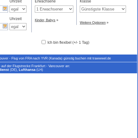
Uhrzeit
Erwachsene
Klasse
Uhrzeit
Kinder, Babys
»
Weitere Optionen
»
Ich bin flexibel (+/- 1 Tag)
couver - Flug von FRA nach YVR (Kanada) günstig buchen mit trawwwel.de
 auf der Flugstrecke Frankfurt - Vancouver an:
ienst
(DE),
Lufthansa
(LH)