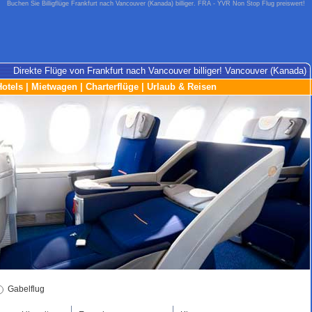
Buchen Sie Billigflüge Frankfurt nach Vancouver (Kanada) billiger. FRA - YVR Non Stop Flug preiswert!
Direkte Flüge von Frankfurt nach Vancouver billiger! Vancouver (Kanada)
Hotels
|
Mietwagen
|
Charterflüge
|
Urlaub & Reisen
Gabelflug