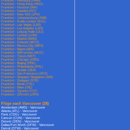
Frankfurt - Hamburg (HAM)
Frankfurt - Hong Kong (HKG)
Frankfurt - Houston (IAH)
Frankfurt - Istanbul (IST)
Frankfurt - New York (JFK)
Frankfurt - Johannesburg (JNB)
Frankfurt - Kuala Lumpur (KUL)
Frankfurt - Las Vegas (LAS)
Frankfurt - Los Angeles (LAX)
Frankfurt - Leipzig Halle (LEJ)
Frankfurt - London (LHR)
Frankfurt - Madrid (MAD)
Frankfurt - Orlando (MCO)
Frankfurt - Mexico City (MEX)
Frankfurt - Miami (MIA)
Frankfurt - MÃ¼nchen (MUC)
Frankfurt - Tokyo (NRT)
Frankfurt - Chicago (ORD)
Frankfurt - Beijing (PEK)
Frankfurt - Philadelphia (PHL)
Frankfurt - Seattle (SEA)
Frankfurt - San Francisco (SFO)
Frankfurt - Singapur Singapore (SIN)
Frankfurt - Stuttgart (STR)
Frankfurt - Berlin (TXL)
Frankfurt - Wien (VIE)
Frankfurt - Toronto (YYZ)
Frankfurt - ZÃ¼rich (ZRH)
Flüge nach Vancouver
(28)
Amsterdam (AMS) - Vancouver
Atlanta (ATL) - Vancouver
Paris (CDG) - Vancouver
Cancun (CUN) - Vancouver
Denver (DEN) - Vancouver
Dallas/Fort Worth (DFW) - Vancouver
Detroit (DTW) - Vancouver