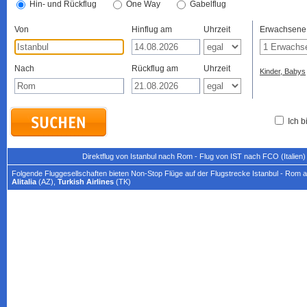
Hin- und Rückflug
One Way
Gabelflug
Von
Hinflug am
Uhrzeit
Erwachsene
Nach
Rückflug am
Uhrzeit
Kinder, Babys
Ich b
Direktflug von Istanbul nach Rom - Flug von IST nach FCO (Italien
Folgende Fluggesellschaften bieten Non-Stop Flüge auf der Flugstrecke Istanbul - Rom a
Alitalia
(AZ),
Turkish Airlines
(TK)