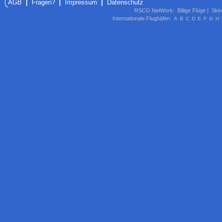
AGB
|
Fragen?
|
Impressum
|
Datenschutz
RSCG NetWork
:
Billige Flüge
|
Skir
Internationale Flughäfen
A
B
C
D
E
F
G
H