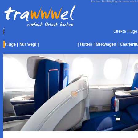
Buchen Sie Billigflüge Istanbul nach 
Direkte Flüge
Flüge
|
Nur weg!
|
Last-Minute Reisen
|
Hotels
|
Mietwagen
|
Charterfl