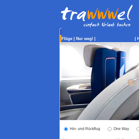
Flüge
|
Nur weg!
|
Last-Minute Reisen
|
Hin- und Rückflug
One Way