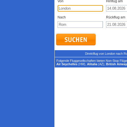
Von
Hinflug am
Nach
Rückflug am
Direktflug von London nach R
Folgende Fluggesellschaften bieten Non-Stop Flüg
Air Seychelles
(HM),
Alitalia
(AZ),
British Airwa