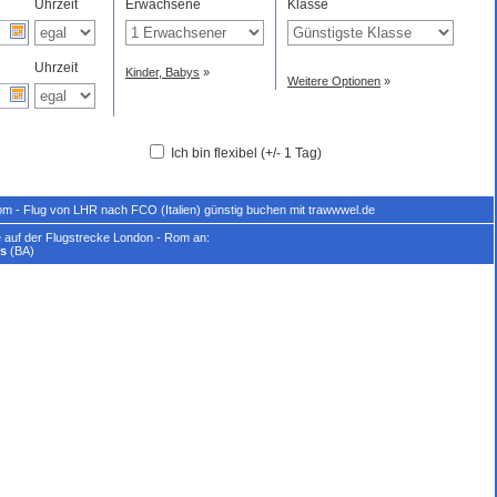
Uhrzeit
Erwachsene
Klasse
Uhrzeit
Kinder, Babys
»
Weitere Optionen
»
Ich bin flexibel (+/- 1 Tag)
om - Flug von LHR nach FCO (Italien) günstig buchen mit trawwwel.de
e auf der Flugstrecke London - Rom an:
ys
(BA)