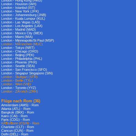
London - Hong Kong (HKG)
London - Houston (IAH)
London - Istanbul (IST)
London - New York (JFK)
London - Johannesburg (JNB)
London - Kuala Lumpur (KUL)
London - Las Vegas (LAS)
London - Los Angeles (LAX)
London - Madrid (MAD)
London - Mexico City (MEX)
London - Miami (MIA)
London - Minneapolis/St Paul (MSP)
London - MÃ¼nchen (MUC)
London - Tokyo (NRT)
London - Chicago (ORD)
London - Beijing (PEK)
London - Philadelphia (PHL)
London - Phoenix (PHX)
London - Seattle (SEA)
London - San Francisco (SFO)
London - Singapur Singapore (SIN)
London - Stuttgart (STR)
London - Berlin (TXL)
London - Wien (VIE)
London - Toronto (YYZ)
London - ZÃ¼rich (ZRH)
Flüge nach Rom
(36)
Amsterdam (AMS) - Rom
Atlanta (ATL) - Rom
Bangkok (BKK) - Rom
Kairo (CAI) - Rom
Paris (CDG) - Rom
KÃ¶ln/Bonn (CGN) - Rom
Charlotte (CLT) - Rom
Cancun (CUN) - Rom
Delhi (DEL) - Rom