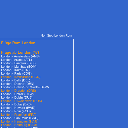
Non Stop London Rom
Flüge Rom London
Flüge ab London
(47)
London - Amsterdam (AMS)
London - Atlanta (ATL)
London - Bangkok (BKK)
London - Mumbay (BOM)
London - Kairo (CAI)
London - Paris (CDG)
London - KÃ¶ln/Bonn (CGN)
London - Delhi (DEL)
London - Denver (DEN)
London - Dallas/Fort Worth (DFW)
London - Dresden (DRS)
London - Detroit (DTW)
London - Dublin (DUB)
London - DÃ¼sseldorf (DUS)
London - Dubai (DXB)
London - Newark (EWR)
London - Rom (FCO)
London - Frankfurt (FRA)
London - Sao Paulo (GRU)
London - Hannover (HAJ)
London - Hamburg (HAM)