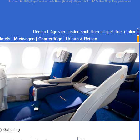
Buchen Sie Billigflüge London nach Rom (Italien) billiger. LHR - FCO Non Stop Flug preiswert!
Direkte Flüge von London nach Rom billiger! Rom (Italien)
Hotels
|
Mietwagen
|
Charterflüge
|
Urlaub & Reisen
Gabelflug