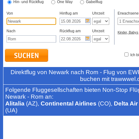
Hin- und Rückflug
One Way
Gabelflug
Von
Hinflug am
Uhrzeit
Erwachsene
Nach
Rückflug am
Uhrzeit
Kinder, Babys
Ich b
Direktflug von Newark nach Rom - Flug von EWR
buchen mit trawwwel.
Folgende Fluggesellschaften bieten Non-Stop Flü
Newark - Rom an:
Alitalia
(AZ),
Continental Airlines
(CO),
Delta Air
(UA)