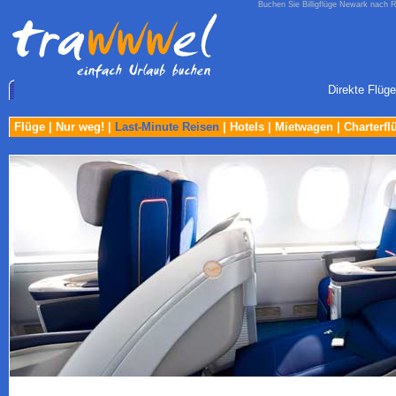
Buchen Sie Billigflüge Newark nach R
Direkte Flüge
Flüge
|
Nur weg!
|
Last-Minute Reisen
|
Hotels
|
Mietwagen
|
Charterfl