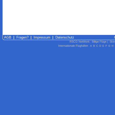
AGB
|
Fragen?
|
Impressum
|
Datenschutz
RSCG NetWork
:
Billige Flüge
|
Skir
Internationale Flughäfen
A
B
C
D
E
F
G
H