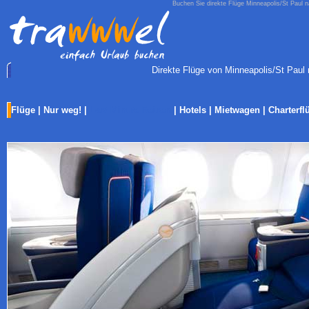
Buchen Sie direkte Flüge Minneapolis/St Paul n
Direkte Flüge von Minneapolis/St Paul n
Flüge
|
Nur weg!
|
Last-Minute Reisen
|
Hotels
|
Mietwagen
|
Charterfl