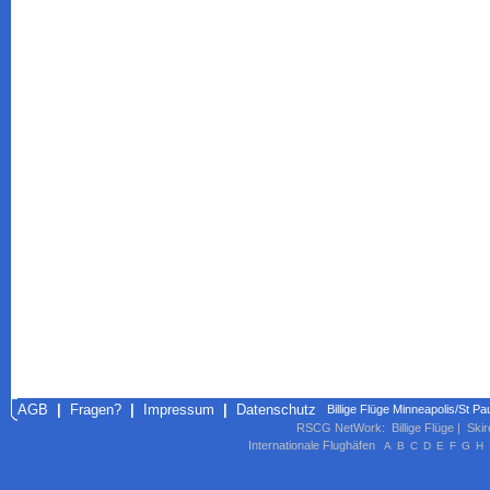
AGB
|
Fragen?
|
Impressum
|
Datenschutz
Billige Flüge Minneapolis/St Pau
RSCG NetWork
:
Billige Flüge
|
Skir
Internationale Flughäfen
A
B
C
D
E
F
G
H