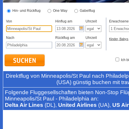
Hin- und Rückflug
One Way
Gabelflug
Von
Hinflug am
Uhrzeit
Erwachsene
Nach
Rückflug am
Uhrzeit
Kinder, Babys
Ich b
Direktflug von Minneapolis/St Paul nach Philade
(USA) günstig buchen mit tr
Folgende Fluggesellschaften bieten Non-Stop Flü
Minneapolis/St Paul - Philadelphia an:
Delta Air Lines
(DL),
United Airlines
(UA),
US Ai