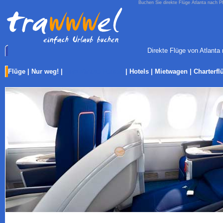
Buchen Sie direkte Flüge Atlanta nach Ph
Direkte Flüge von Atlanta 
Flüge
|
Nur weg!
|
Last-Minute Reisen
|
Hotels
|
Mietwagen
|
Charterfl