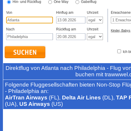
Hin- und Rückflug
One Way
Gabelflug
Von
Hinflug am
Uhrzeit
Erwachsene
Nach
Rückflug am
Uhrzeit
Kinder, Babys
Ich b
Direktflug von Atlanta nach Philadelphia - Flug 
buchen mit trawwwel.
Folgende Fluggesellschaften bieten Non-Stop Flüg
- Philadelphia an:
AirTran Airways
(FL),
Delta Air Lines
(DL),
TAP P
(UA),
US Airways
(US)