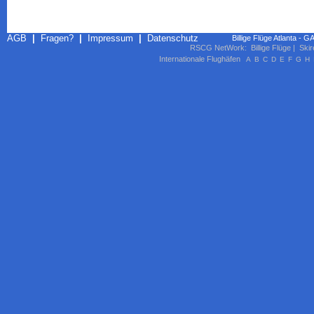
AGB
|
Fragen?
|
Impressum
|
Datenschutz
Billige Flüge Atlanta - G
RSCG NetWork
:
Billige Flüge
|
Skir
Internationale Flughäfen
A
B
C
D
E
F
G
H