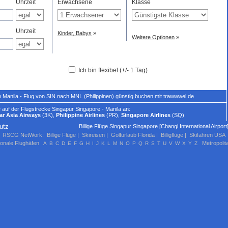
Uhrzeit
Erwachsene
Klasse
Uhrzeit
Kinder, Babys
»
Weitere Optionen
»
Ich bin flexibel (+/- 1 Tag)
 Manila - Flug von SIN nach MNL (Philippinen) günstig buchen mit trawwwel.de
 auf der Flugstrecke Singapur Singapore - Manila an:
ar Asia Airways
(3K),
Philippine Airlines
(PR),
Singapore Airlines
(SQ)
utz
Billige Flüge Singapur Singapore [Changi International Airport
RSCG NetWork
:
Billige Flüge
|
Skireisen
|
Golfurlaub Florida
|
Billigflüge
|
Skifahren USA
ionale Flughäfen
Metropolit
A
B
C
D
E
F
G
H
I
J
K
L
M
N
O
P
Q
R
S
T
U
V
W
X
Y
Z