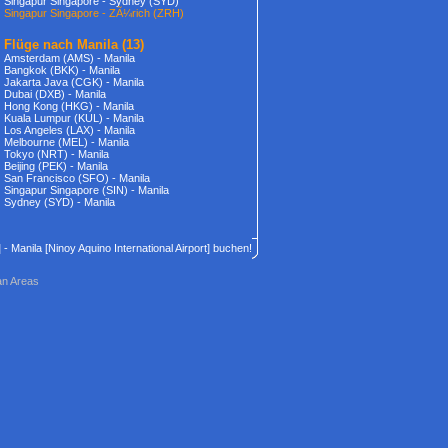
Singapur Singapore - Sydney (SYD)
Singapur Singapore - ZÃ¼rich (ZRH)
Flüge nach Manila
(13)
Amsterdam (AMS) - Manila
Bangkok (BKK) - Manila
Jakarta Java (CGK) - Manila
Dubai (DXB) - Manila
Hong Kong (HKG) - Manila
Kuala Lumpur (KUL) - Manila
Los Angeles (LAX) - Manila
Melbourne (MEL) - Manila
Tokyo (NRT) - Manila
Beijing (PEK) - Manila
San Francisco (SFO) - Manila
Singapur Singapore (SIN) - Manila
Sydney (SYD) - Manila
] - Manila [Ninoy Aquino International Airport] buchen!
an Areas