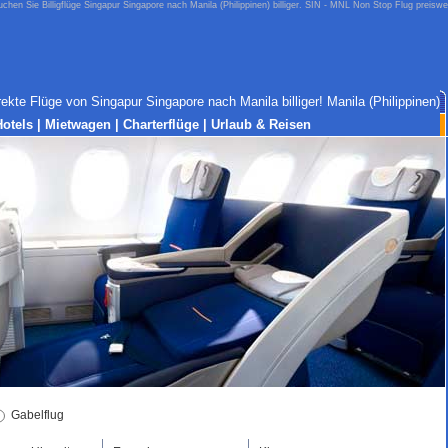
chen Sie Billigflüge Singapur Singapore nach Manila (Philippinen) billiger. SIN - MNL Non Stop Flug preiswe
rekte Flüge von Singapur Singapore nach Manila billiger! Manila (Philippinen)
Hotels
|
Mietwagen
|
Charterflüge
|
Urlaub & Reisen
Gabelflug