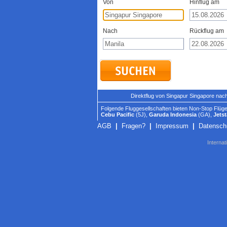
Von
Hinflug am
Nach
Rückflug am
Direktflug von Singapur Singapore nach
Folgende Fluggesellschaften bieten Non-Stop Flüge
Cebu Pacific
(5J),
Garuda Indonesia
(GA),
Jetst
AGB
|
Fragen?
|
Impressum
|
Datensch
Internat