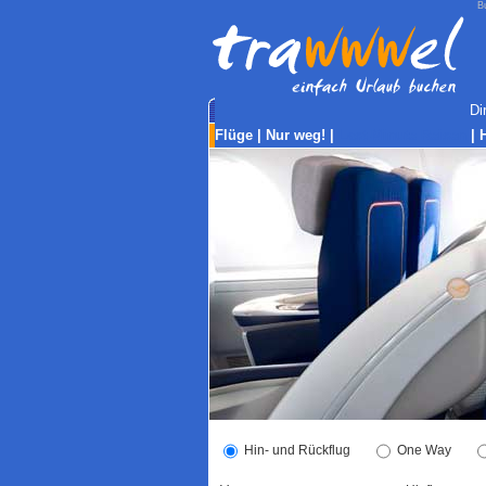
Bu
Di
Flüge
|
Nur weg!
|
Last-Minute Reisen
|
Hin- und Rückflug
One Way