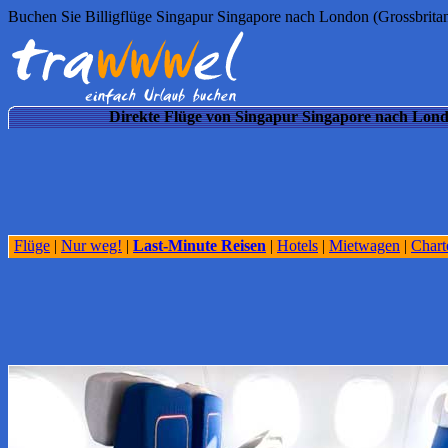
Buchen Sie Billigflüge Singapur Singapore nach London (Grossbritan
Direkte Flüge von Singapur Singapore nach Londo
Flüge
|
Nur weg!
|
Last-Minute Reisen
|
Hotels
|
Mietwagen
|
Chart