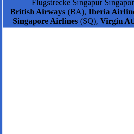
Flugstrecke Singapur Singapor
British Airways
(BA),
Iberia Airlin
Singapore Airlines
(SQ),
Virgin At