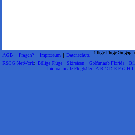
Billige Flüge Singapu
AGB
|
Fragen?
|
Impressum
|
Datenschutz
RSCG NetWork
:
Billige Flüge
|
Skireisen
|
Golfurlaub Florida
|
Bil
Internationale Flughäfen
A
B
C
D
E
F
G
H
I