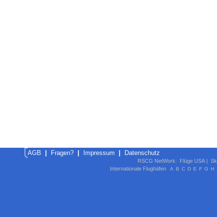
AGB
|
Fragen?
|
Impressum
|
Datenschutz
RSCG NetWork
:
Flüge USA
|
Sk
Internationale Flughäfen
A
B
C
D
E
F
G
H