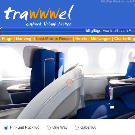
Billigflüge Frankfurt nach 
Billigflüge Frankfurt nach 
Flüge
|
Nur weg!
|
Last-Minute Reisen
|
Hotels
|
Mietwagen
|
Charterflü
Hin- und Rückflug
One Way
Gabelflug