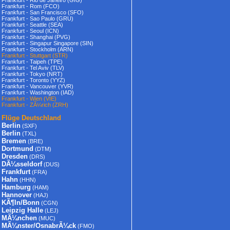
Frankfurt - Rio de Janeiro (GIG)
Frankfurt - Rom (FCO)
Frankfurt - San Francisco (SFO)
Frankfurt - Sao Paulo (GRU)
Frankfurt - Seattle (SEA)
Frankfurt - Seoul (ICN)
Frankfurt - Shanghai (PVG)
Frankfurt - Singapur Singapore (SIN)
Frankfurt - Stockholm (ARN)
Frankfurt - Stuttgart (STR)
Frankfurt - Taipeh (TPE)
Frankfurt - Tel Aviv (TLV)
Frankfurt - Tokyo (NRT)
Frankfurt - Toronto (YYZ)
Frankfurt - Vancouver (YVR)
Frankfurt - Washington (IAD)
Frankfurt - Wien (VIE)
Frankfurt - ZÃ¼rich (ZRH)
Flüge Deutschland
Berlin
(SXF)
Berlin
(TXL)
Bremen
(BRE)
Dortmund
(DTM)
Dresden
(DRS)
DÃ¼sseldorf
(DUS)
Frankfurt
(FRA)
Hahn
(HHN)
Hamburg
(HAM)
Hannover
(HAJ)
KÃ¶ln/Bonn
(CGN)
Leipzig Halle
(LEJ)
MÃ¼nchen
(MUC)
MÃ¼nster/OsnabrÃ¼ck
(FMO)