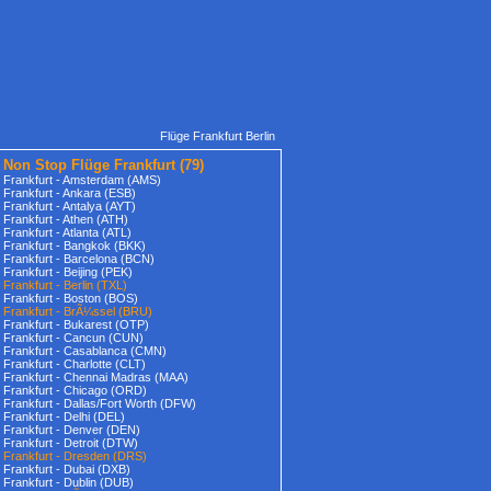
Flüge Frankfurt Berlin
Non Stop Flüge Frankfurt (79)
Frankfurt - Amsterdam (AMS)
Frankfurt - Ankara (ESB)
Frankfurt - Antalya (AYT)
Frankfurt - Athen (ATH)
Frankfurt - Atlanta (ATL)
Frankfurt - Bangkok (BKK)
Frankfurt - Barcelona (BCN)
Frankfurt - Beijing (PEK)
Frankfurt - Berlin (TXL)
Frankfurt - Boston (BOS)
Frankfurt - BrÃ¼ssel (BRU)
Frankfurt - Bukarest (OTP)
Frankfurt - Cancun (CUN)
Frankfurt - Casablanca (CMN)
Frankfurt - Charlotte (CLT)
Frankfurt - Chennai Madras (MAA)
Frankfurt - Chicago (ORD)
Frankfurt - Dallas/Fort Worth (DFW)
Frankfurt - Delhi (DEL)
Frankfurt - Denver (DEN)
Frankfurt - Detroit (DTW)
Frankfurt - Dresden (DRS)
Frankfurt - Dubai (DXB)
Frankfurt - Dublin (DUB)