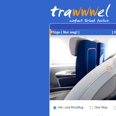
Flüge
|
Nur weg!
|
Last-Minute Reisen
|
H
Hin- und Rückflug
One Way