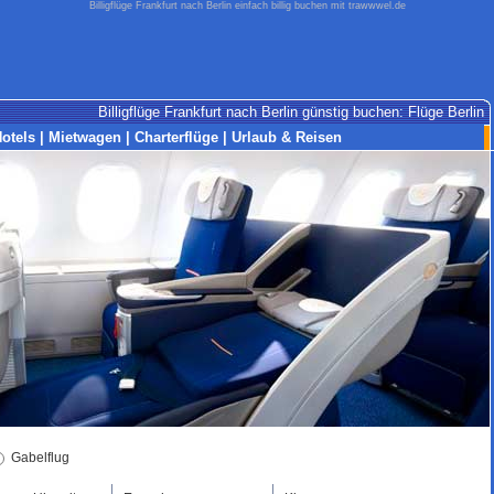
Billigflüge Frankfurt nach Berlin einfach billig buchen mit trawwwel.de
Billigflüge Frankfurt nach Berlin günstig buchen: Flüge Berlin
otels
|
Mietwagen
|
Charterflüge
|
Urlaub & Reisen
Gabelflug