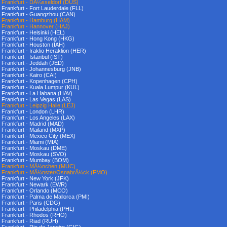
Frankfurt - DÃ¼sseldorf (DUS)
Frankfurt - Fort Lauderdale (FLL)
Frankfurt - Guangzhou (CAN)
Frankfurt - Hamburg (HAM)
Frankfurt - Hannover (HAJ)
Frankfurt - Helsinki (HEL)
Frankfurt - Hong Kong (HKG)
Frankfurt - Houston (IAH)
Frankfurt - Iraklio Heraklion (HER)
Frankfurt - Istanbul (IST)
Frankfurt - Jeddah (JED)
Frankfurt - Johannesburg (JNB)
Frankfurt - Kairo (CAI)
Frankfurt - Kopenhagen (CPH)
Frankfurt - Kuala Lumpur (KUL)
Frankfurt - La Habana (HAV)
Frankfurt - Las Vegas (LAS)
Frankfurt - Leipzig Halle (LEJ)
Frankfurt - London (LHR)
Frankfurt - Los Angeles (LAX)
Frankfurt - Madrid (MAD)
Frankfurt - Mailand (MXP)
Frankfurt - Mexico City (MEX)
Frankfurt - Miami (MIA)
Frankfurt - Moskau (DME)
Frankfurt - Moskau (SVO)
Frankfurt - Mumbay (BOM)
Frankfurt - MÃ¼nchen (MUC)
Frankfurt - MÃ¼nster/OsnabrÃ¼ck (FMO)
Frankfurt - New York (JFK)
Frankfurt - Newark (EWR)
Frankfurt - Orlando (MCO)
Frankfurt - Palma de Mallorca (PMI)
Frankfurt - Paris (CDG)
Frankfurt - Philadelphia (PHL)
Frankfurt - Rhodos (RHO)
Frankfurt - Riad (RUH)