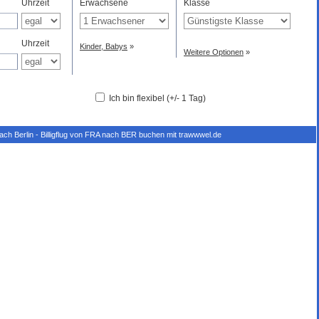
Uhrzeit
Erwachsene
Klasse
Uhrzeit
Kinder, Babys
»
Weitere Optionen
»
Ich bin flexibel (+/- 1 Tag)
 nach Berlin - Billigflug von FRA nach BER buchen mit trawwwel.de