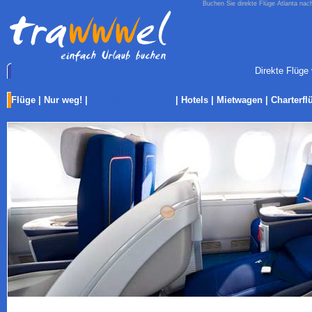
Buchen Sie direkte Flüge Atlanta nach
Direkte Flüge
Flüge
|
Nur weg!
|
Last-Minute Reisen
|
Hotels
|
Mietwagen
|
Charterfl