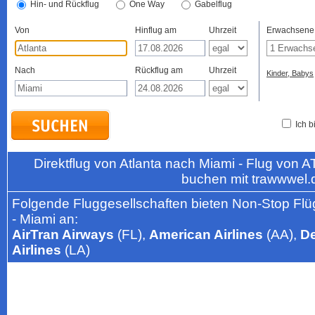
Hin- und Rückflug
One Way
Gabelflug
Von
Hinflug am
Uhrzeit
Erwachsene
Nach
Rückflug am
Uhrzeit
Kinder, Babys
Ich b
Direktflug von Atlanta nach Miami - Flug von 
buchen mit trawwwel.
Folgende Fluggesellschaften bieten Non-Stop Flüg
- Miami an:
AirTran Airways
(FL),
American Airlines
(AA),
De
Airlines
(LA)