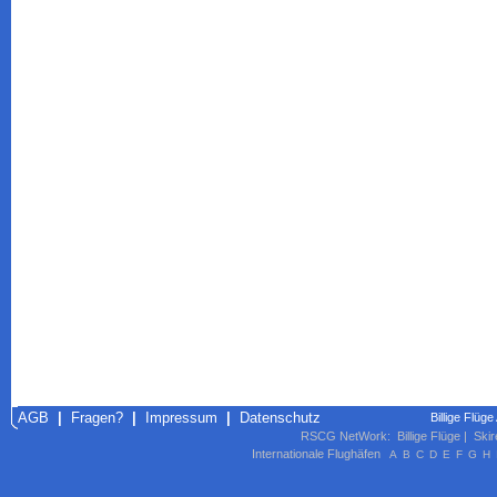
AGB
|
Fragen?
|
Impressum
|
Datenschutz
Billige Flüge
RSCG NetWork
:
Billige Flüge
|
Skir
Internationale Flughäfen
A
B
C
D
E
F
G
H