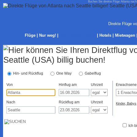
Buchen Sie direkte Flüge Atlanta nach 
Direkte Flüge vo
Flüge
|
Nur weg!
|
Last-Minute Reisen
|
Hotels
|
Mietwagen
Hin- und Rückflug
One Way
Gabelflug
Von
Hinflug am
Uhrzeit
Erwachsene
Nach
Rückflug am
Uhrzeit
Kinder, Babys
Ich b