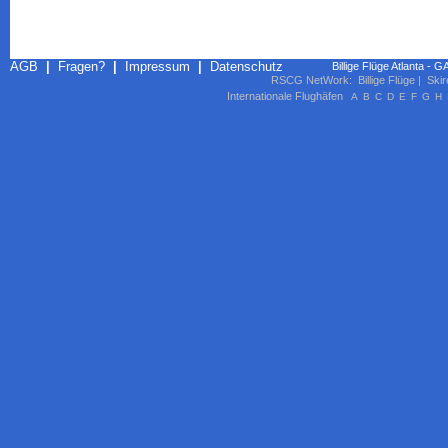
AGB
|
Fragen?
|
Impressum
|
Datenschutz
Billige Flüge Atlanta - G
RSCG NetWork
:
Billige Flüge
|
Skir
Internationale Flughäfen
A
B
C
D
E
F
G
H