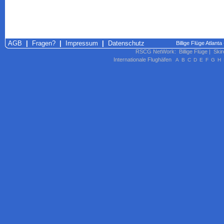
AGB
|
Fragen?
|
Impressum
|
Datenschutz
Billige Flüge Atlant
RSCG NetWork
:
Billige Flüge
|
Skir
Internationale Flughäfen
A
B
C
D
E
F
G
H