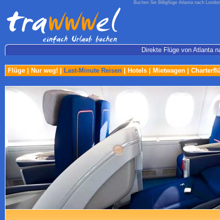
Buchen Sie Billigflüge Atlanta nach London
Direkte Flüge von Atlanta n
Flüge
|
Nur weg!
|
Last-Minute Reisen
|
Hotels
|
Mietwagen
|
Charterfl