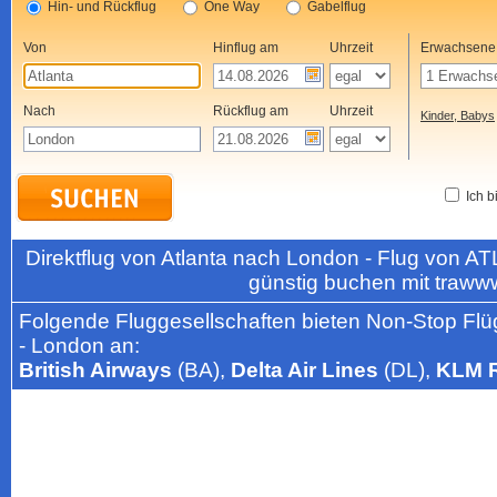
Hin- und Rückflug
One Way
Gabelflug
Von
Hinflug am
Uhrzeit
Erwachsene
Nach
Rückflug am
Uhrzeit
Kinder, Babys
Ich b
Direktflug von Atlanta nach London - Flug von A
günstig buchen mit traww
Folgende Fluggesellschaften bieten Non-Stop Flüg
- London an:
British Airways
(BA),
Delta Air Lines
(DL),
KLM R