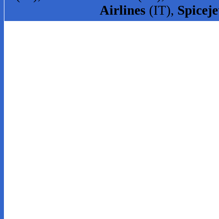
Airlines
(IT),
Spiceje