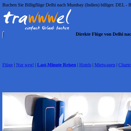
Buchen Sie Billigflüge Delhi nach Mumbay (Indien) billiger. DEL -
Direkte Flüge von Delhi n
Flüge
|
Nur weg!
|
Last-Minute Reisen
|
Hotels
|
Mietwagen
|
Charte