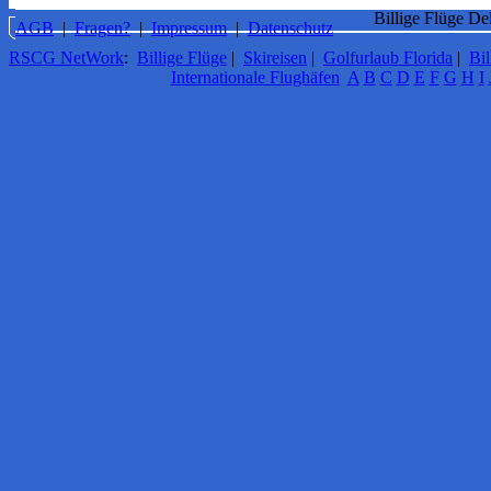
Billige Flüge De
AGB
|
Fragen?
|
Impressum
|
Datenschutz
RSCG NetWork
:
Billige Flüge
|
Skireisen
|
Golfurlaub Florida
|
Bil
Internationale Flughäfen
A
B
C
D
E
F
G
H
I