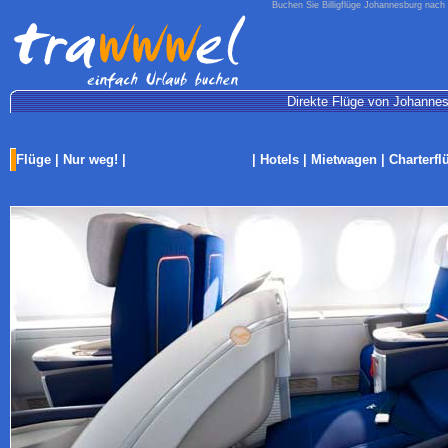
Buchen Sie Billigflüge Johannesburg nach
Direkte Flüge von Johannes
Flüge
|
Nur weg!
|
Last-Minute Reisen
|
Hotels
|
Mietwagen
|
Charterfl