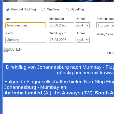
Hin- und Rückflug
One Way
Gabelflug
Von
Hinflug am
Uhrzeit
Erwachsene
Nach
Rückflug am
Uhrzeit
Kinder, Babys
Ich b
Direktflug von Johannesburg nach Mumbay - Flu
günstig buchen mit traww
Folgende Fluggesellschaften bieten Non-Stop Flü
Johannesburg - Mumbay an:
Air India Limited
(AI),
Jet Airways
(9W),
South A