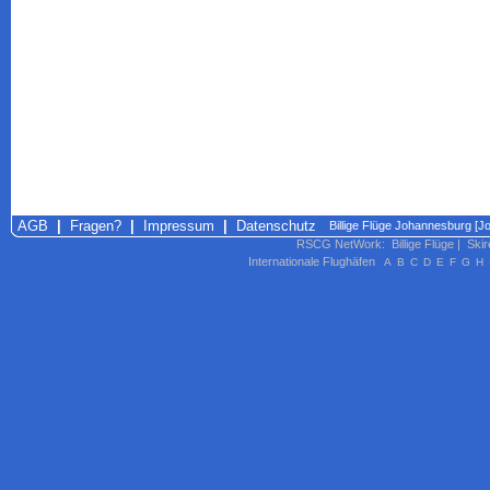
AGB
|
Fragen?
|
Impressum
|
Datenschutz
Billige Flüge Johannesburg [Jo
RSCG NetWork
:
Billige Flüge
|
Skir
Internationale Flughäfen
A
B
C
D
E
F
G
H