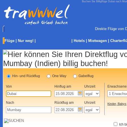
Buchen Sie Billigflüge Dubai nach Mum
Direkte Flüge von 
Flüge
|
Nur weg!
|
Last-Minute Reisen
|
Hotels
|
Mietwagen
|
Charterfl
Hin- und Rückflug
One Way
Gabelflug
Von
Hinflug am
Uhrzeit
Erwachsene
Nach
Rückflug am
Uhrzeit
Kinder, Babys
Ich b