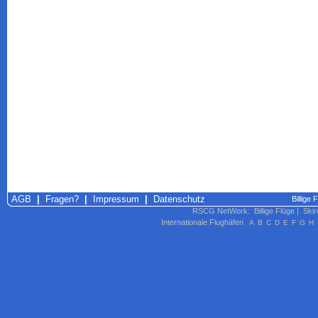
AGB
|
Fragen?
|
Impressum
|
Datenschutz
Billige
RSCG NetWork
:
Billige Flüge
|
Skir
Internationale Flughäfen
A
B
C
D
E
F
G
H