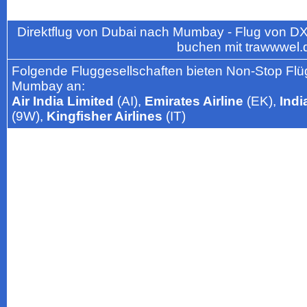
Direktflug von Dubai nach Mumbay - Flug von D
buchen mit trawwwel.
Folgende Fluggesellschaften bieten Non-Stop Flüg
Mumbay an:
Air India Limited
(AI),
Emirates Airline
(EK),
Indi
(9W),
Kingfisher Airlines
(IT)