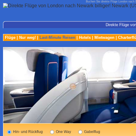
Buchen Sie direkte Flüge London nach 
Direkte Flüge vo
Flüge
|
Nur weg!
|
Last-Minute Reisen
|
Hotels
|
Mietwagen
|
Charterfl
Hin- und Rückflug
One Way
Gabelflug