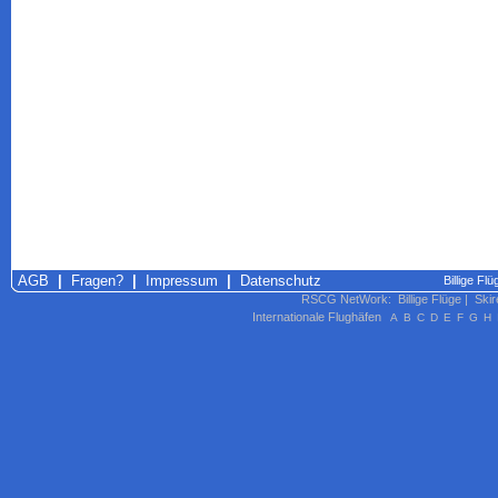
AGB
|
Fragen?
|
Impressum
|
Datenschutz
Billige Fl
RSCG NetWork
:
Billige Flüge
|
Skir
Internationale Flughäfen
A
B
C
D
E
F
G
H