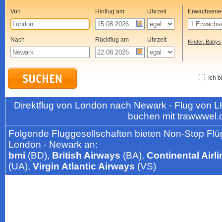
Von
Hinflug am
Uhrzeit
Erwachsene
Nach
Rückflug am
Uhrzeit
Kinder, Babys
Ich b
Direktflug von London nach Newark - Flug von
buchen mit trawwwel.
Folgende Fluggesellschaften bieten Non-Stop Flü
London - Newark an:
bmi
(BD),
British Airways
(BA),
Continental Airl
(UA),
Virgin Atlantic Airways
(VS)