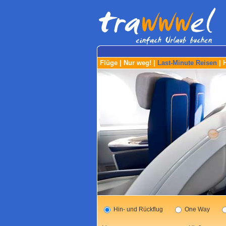
Flüge
|
Nur weg!
|
Last-Minute Reisen
|
Hin- und Rückflug
One Way