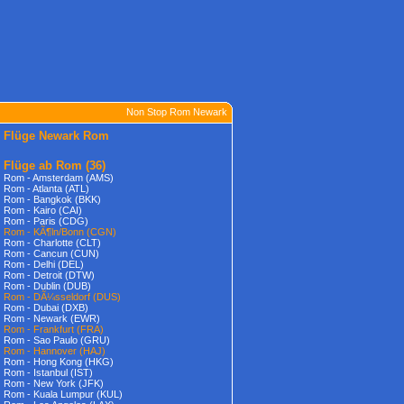
Non Stop Rom Newark
Flüge Newark Rom
Flüge ab Rom
(36)
Rom - Amsterdam (AMS)
Rom - Atlanta (ATL)
Rom - Bangkok (BKK)
Rom - Kairo (CAI)
Rom - Paris (CDG)
Rom - KÃ¶ln/Bonn (CGN)
Rom - Charlotte (CLT)
Rom - Cancun (CUN)
Rom - Delhi (DEL)
Rom - Detroit (DTW)
Rom - Dublin (DUB)
Rom - DÃ¼sseldorf (DUS)
Rom - Dubai (DXB)
Rom - Newark (EWR)
Rom - Frankfurt (FRA)
Rom - Sao Paulo (GRU)
Rom - Hannover (HAJ)
Rom - Hong Kong (HKG)
Rom - Istanbul (IST)
Rom - New York (JFK)
Rom - Kuala Lumpur (KUL)