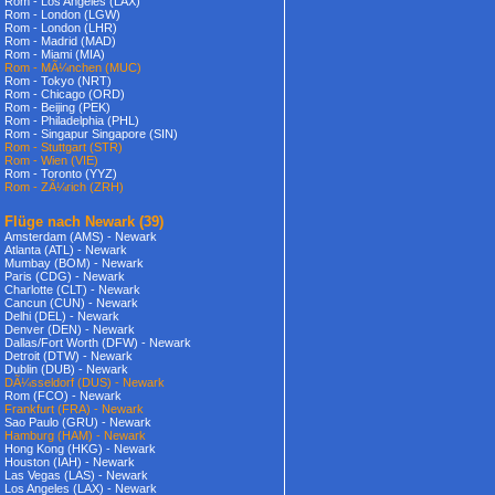
Rom - Los Angeles (LAX)
Rom - London (LGW)
Rom - London (LHR)
Rom - Madrid (MAD)
Rom - Miami (MIA)
Rom - MÃ¼nchen (MUC)
Rom - Tokyo (NRT)
Rom - Chicago (ORD)
Rom - Beijing (PEK)
Rom - Philadelphia (PHL)
Rom - Singapur Singapore (SIN)
Rom - Stuttgart (STR)
Rom - Wien (VIE)
Rom - Toronto (YYZ)
Rom - ZÃ¼rich (ZRH)
Flüge nach Newark
(39)
Amsterdam (AMS) - Newark
Atlanta (ATL) - Newark
Mumbay (BOM) - Newark
Paris (CDG) - Newark
Charlotte (CLT) - Newark
Cancun (CUN) - Newark
Delhi (DEL) - Newark
Denver (DEN) - Newark
Dallas/Fort Worth (DFW) - Newark
Detroit (DTW) - Newark
Dublin (DUB) - Newark
DÃ¼sseldorf (DUS) - Newark
Rom (FCO) - Newark
Frankfurt (FRA) - Newark
Sao Paulo (GRU) - Newark
Hamburg (HAM) - Newark
Hong Kong (HKG) - Newark
Houston (IAH) - Newark
Las Vegas (LAS) - Newark
Los Angeles (LAX) - Newark