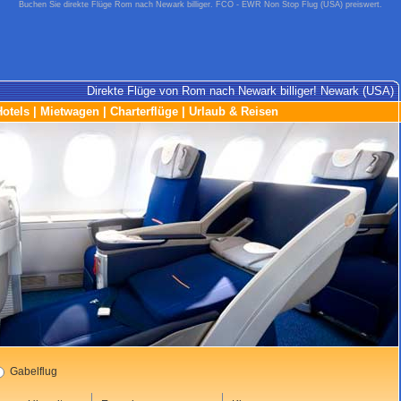
Buchen Sie direkte Flüge Rom nach Newark billiger. FCO - EWR Non Stop Flug (USA) preiswert.
Direkte Flüge von Rom nach Newark billiger! Newark (USA)
Hotels
|
Mietwagen
|
Charterflüge
|
Urlaub & Reisen
Gabelflug