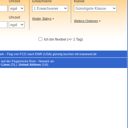
Uhrzeit
Erwachsene
Klasse
Uhrzeit
Kinder, Babys
»
Weitere Optionen
»
Ich bin flexibel (+/- 1 Tag)
ark - Flug von FCO nach EWR (USA) günstig buchen mit trawwwel.de
e auf der Flugstrecke Rom - Newark an:
r Lines
(DL),
United Airlines
(UA)