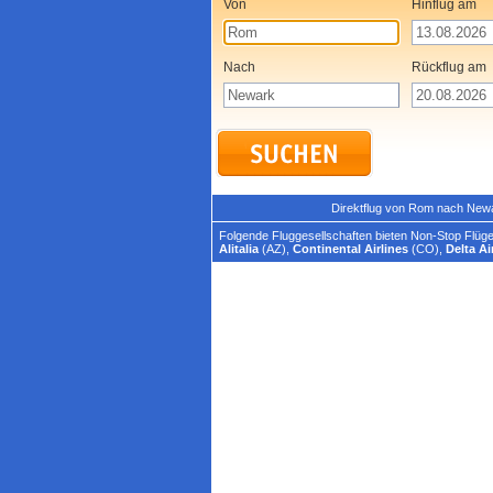
Von
Hinflug am
Nach
Rückflug am
Direktflug von Rom nach New
Folgende Fluggesellschaften bieten Non-Stop Flüg
Alitalia
(AZ),
Continental Airlines
(CO),
Delta Ai