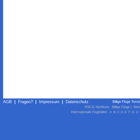
AGB
|
Fragen?
|
Impressum
|
Datenschutz
Billige Flüge Toro
RSCG NetWork
:
Billige Flüge
|
Skir
Internationale Flughäfen
A
B
C
D
E
F
G
H