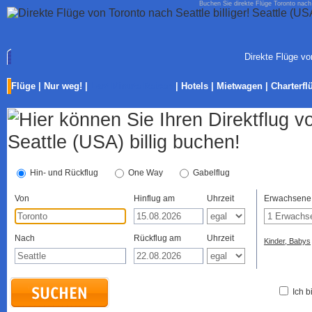
Buchen Sie direkte Flüge Toronto nach 
Direkte Flüge vo
Flüge
|
Nur weg!
|
Last-Minute Reisen
|
Hotels
|
Mietwagen
|
Charterfl
Hin- und Rückflug
One Way
Gabelflug
Von
Hinflug am
Uhrzeit
Erwachsene
Nach
Rückflug am
Uhrzeit
Kinder, Babys
Ich b