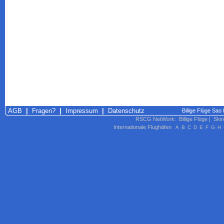
AGB
|
Fragen?
|
Impressum
|
Datenschutz
Billige Flüge Sao
RSCG NetWork
:
Billige Flüge
|
Skir
Internationale Flughäfen
A
B
C
D
E
F
G
H