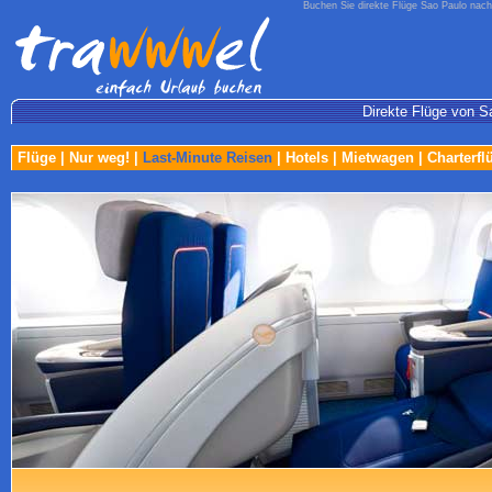
Buchen Sie direkte Flüge Sao Paulo nach
Direkte Flüge von S
Flüge
|
Nur weg!
|
Last-Minute Reisen
|
Hotels
|
Mietwagen
|
Charterfl