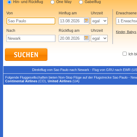
Hin- und Rückflug
One Way
Gabelflug
Von
Hinflug am
Uhrzeit
Erwachsene
Nach
Rückflug am
Uhrzeit
Kinder, Babys
Ich b
Direktflug von Sao Paulo nach Newark - Flug von GRU nach EWR (US
Folgende Fluggesellschaften bieten Non-Stop Flüge auf der Flugstrecke Sao Paulo - New
Continental Airlines
(CO),
United Airlines
(UA)