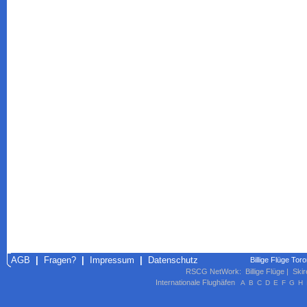
AGB
|
Fragen?
|
Impressum
|
Datenschutz
Billige Flüge Tor
RSCG NetWork
:
Billige Flüge
|
Skir
Internationale Flughäfen
A
B
C
D
E
F
G
H