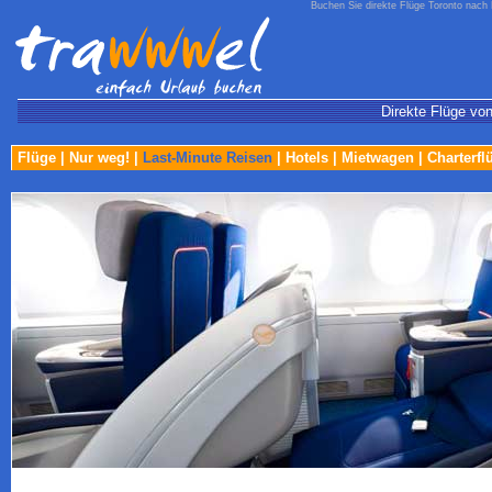
Buchen Sie direkte Flüge Toronto nach
Direkte Flüge vo
Flüge
|
Nur weg!
|
Last-Minute Reisen
|
Hotels
|
Mietwagen
|
Charterfl