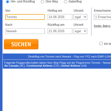
Hin- und Rückflug
One Way
Gabelflug
Von
Hinflug am
Uhrzeit
Erwachsene
Nach
Rückflug am
Uhrzeit
Kinder, Babys
Ich b
Direktflug von Toronto nach Newark - Flug von YYZ nach EWR (USA)
Folgende Fluggesellschaften bieten Non-Stop Flüge auf der Flugstrecke Toronto - Newar
Air Canada
(AC),
Continental Airlines
(CO),
United Airlines
(UA)