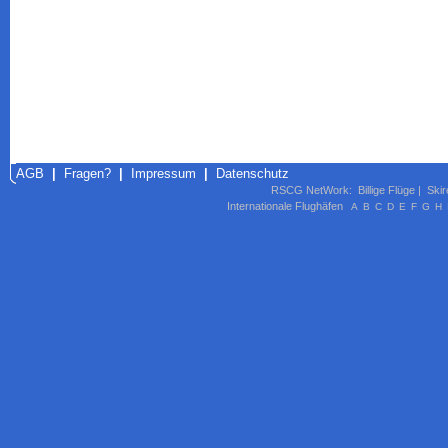
AGB
|
Fragen?
|
Impressum
|
Datenschutz
RSCG NetWork
:
Billige Flüge
|
Skir
Internationale Flughäfen
A
B
C
D
E
F
G
H