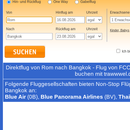
Hin- und Rückflug
One Way
Gabelflug
Von
Hinflug am
Uhrzeit
Erwachsene
Nach
Rückflug am
Uhrzeit
Kinder, Babys
Ich b
Direktflug von Rom nach Bangkok - Flug von FCO
buchen mit trawwwel.
Folgende Fluggesellschaften bieten Non-Stop Flü
Bangkok an:
Blue Air
(0B),
Blue Panorama Airlines
(BV),
Thai