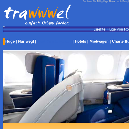
Buchen Sie Billigflüge Rom nach Bangk
Direkte Flüge von Ro
Flüge
|
Nur weg!
|
Last-Minute Reisen
|
Hotels
|
Mietwagen
|
Charterfl