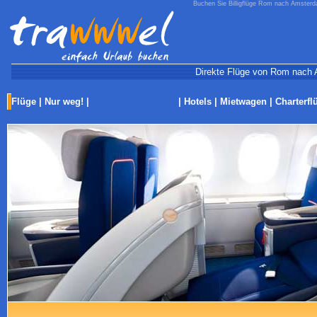
Buchen Sie Billigflüge Rom nach Amsterda
Direkte Flüge von Rom nach A
Flüge
|
Nur weg!
|
Last-Minute Reisen
|
Hotels
|
Mietwagen
|
Charterfl