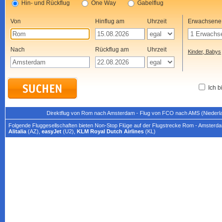
Hin- und Rückflug
One Way
Gabelflug
Von
Hinflug am
Uhrzeit
Erwachsene
Nach
Rückflug am
Uhrzeit
Kinder, Babys
Ich b
Direktflug von Rom nach Amsterdam - Flug von FCO nach AMS (Niederla
Folgende Fluggesellschaften bieten Non-Stop Flüge auf der Flugstrecke Rom - Amsterd
Alitalia
(AZ),
easyJet
(U2),
KLM Royal Dutch Airlines
(KL)