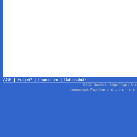
AGB
|
Fragen?
|
Impressum
|
Datenschutz
RSCG NetWork
:
Billige Flüge
|
Skir
Internationale Flughäfen
A
B
C
D
E
F
G
H