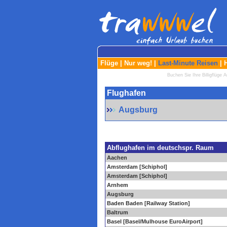
Flüge
|
Nur weg!
|
Last-Minute Reisen
|
Buchen Sie Ihre Billigflüge A
Flughafen
Augsburg
Abflughafen im deutschspr. Raum
Aachen
Amsterdam [Schiphol]
Amsterdam [Schiphol]
Arnhem
Augsburg
Baden Baden [Railway Station]
Baltrum
Basel [Basel/Mulhouse EuroAirport]