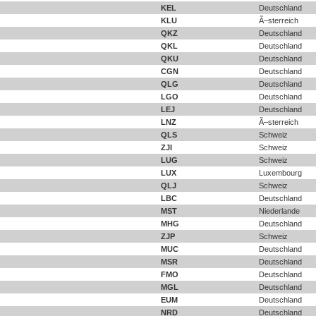
KEL
Deutschland
KLU
Ã–sterreich
QKZ
Deutschland
QKL
Deutschland
QKU
Deutschland
CGN
Deutschland
QLG
Deutschland
LGO
Deutschland
LEJ
Deutschland
LNZ
Ã–sterreich
QLS
Schweiz
ZJI
Schweiz
LUG
Schweiz
LUX
Luxembourg
QLJ
Schweiz
LBC
Deutschland
MST
Niederlande
MHG
Deutschland
ZJP
Schweiz
MUC
Deutschland
MSR
Deutschland
FMO
Deutschland
MGL
Deutschland
EUM
Deutschland
NRD
Deutschland