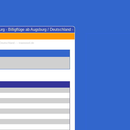
urg - Billigflüge ab Augsburg / Deutschland -
/ Deutschland - - trawwwel.de