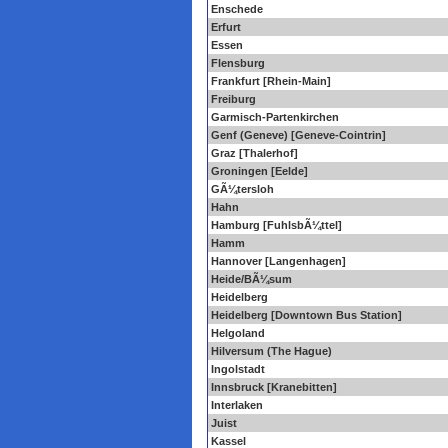
Enschede
Erfurt
Essen
Flensburg
Frankfurt [Rhein-Main]
Freiburg
Garmisch-Partenkirchen
Genf (Geneve) [Geneve-Cointrin]
Graz [Thalerhof]
Groningen [Eelde]
GÃ¼tersloh
Hahn
Hamburg [FuhlsbÃ¼ttel]
Hamm
Hannover [Langenhagen]
Heide/BÃ¼sum
Heidelberg
Heidelberg [Downtown Bus Station]
Helgoland
Hilversum (The Hague)
Ingolstadt
Innsbruck [Kranebitten]
Interlaken
Juist
Kassel