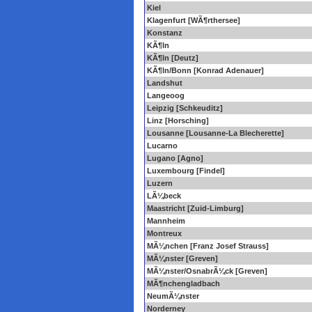
Kiel
Klagenfurt [WÃ¶rthersee]
Konstanz
KÃ¶ln
KÃ¶ln [Deutz]
KÃ¶ln/Bonn [Konrad Adenauer]
Landshut
Langeoog
Leipzig [Schkeuditz]
Linz [Horsching]
Lousanne [Lousanne-La Blecherette]
Lucarno
Lugano [Agno]
Luxembourg [Findel]
Luzern
LÃ¼beck
Maastricht [Zuid-Limburg]
Mannheim
Montreux
MÃ¼nchen [Franz Josef Strauss]
MÃ¼nster [Greven]
MÃ¼nster/OsnabrÃ¼ck [Greven]
MÃ¶nchengladbach
NeumÃ¼nster
Norderney