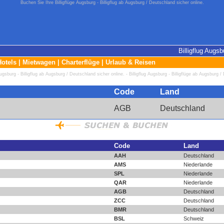
Buchen Sie Ihre Billigflüge Augsburg - Billigflug ab Augsburg / Deutschland sicher online.
Billigflug Augsb
Hotels
|
Mietwagen
|
Charterflüge
|
Urlaub & Reisen
ugsburg - Billigflug ab Augsburg / Deutschland sicher online. - Billigflug Augsburg - Billigflüge ab Augsburg 
Code
Land
AGB
Deutschland
Code
Land
AAH
Deutschland
AMS
Niederlande
SPL
Niederlande
QAR
Niederlande
AGB
Deutschland
ZCC
Deutschland
BMR
Deutschland
BSL
Schweiz