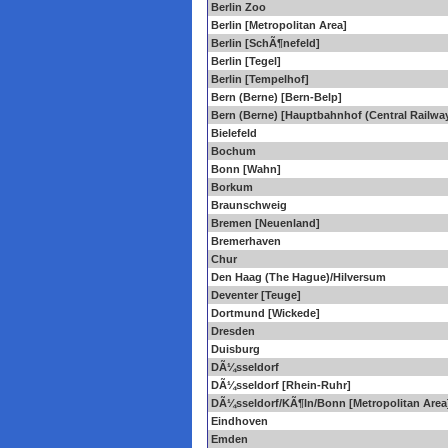
Berlin Zoo
Berlin [Metropolitan Area]
Berlin [SchÃ¶nefeld]
Berlin [Tegel]
Berlin [Tempelhof]
Bern (Berne) [Bern-Belp]
Bern (Berne) [Hauptbahnhof (Central Railway
Bielefeld
Bochum
Bonn [Wahn]
Borkum
Braunschweig
Bremen [Neuenland]
Bremerhaven
Chur
Den Haag (The Hague)/Hilversum
Deventer [Teuge]
Dortmund [Wickede]
Dresden
Duisburg
DÃ¼sseldorf
DÃ¼sseldorf [Rhein-Ruhr]
DÃ¼sseldorf/KÃ¶ln/Bonn [Metropolitan Area
Eindhoven
Emden