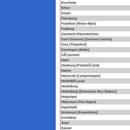
Enschede
Erfurt
Essen
Flensburg
Frankfurt [Rhein-Main]
Freiburg
Garmisch-Partenkirchen
Genf (Geneve) [Geneve-Cointrin]
Graz [Thalerhof]
Groningen [Eelde]
GÃ¼tersloh
Hahn
Hamburg [FuhlsbÃ¼ttel]
Hamm
Hannover [Langenhagen]
Heide/BÃ¼sum
Heidelberg
Heidelberg [Downtown Bus Station]
Helgoland
Hilversum (The Hague)
Ingolstadt
Innsbruck [Kranebitten]
Interlaken
Juist
Kassel