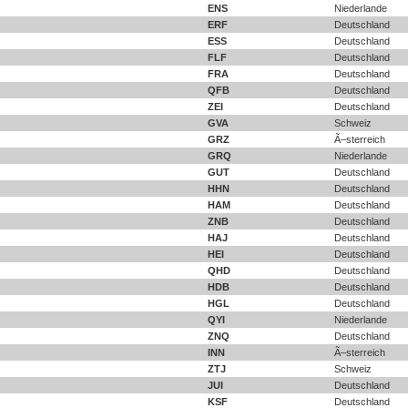
ENS
Niederlande
ERF
Deutschland
ESS
Deutschland
FLF
Deutschland
FRA
Deutschland
QFB
Deutschland
ZEI
Deutschland
GVA
Schweiz
GRZ
Ã–sterreich
GRQ
Niederlande
GUT
Deutschland
HHN
Deutschland
HAM
Deutschland
ZNB
Deutschland
HAJ
Deutschland
HEI
Deutschland
QHD
Deutschland
HDB
Deutschland
HGL
Deutschland
QYI
Niederlande
ZNQ
Deutschland
INN
Ã–sterreich
ZTJ
Schweiz
JUI
Deutschland
KSF
Deutschland