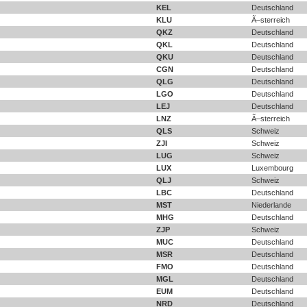
KEL
Deutschland
KLU
Ã–sterreich
QKZ
Deutschland
QKL
Deutschland
QKU
Deutschland
CGN
Deutschland
QLG
Deutschland
LGO
Deutschland
LEJ
Deutschland
LNZ
Ã–sterreich
QLS
Schweiz
ZJI
Schweiz
LUG
Schweiz
LUX
Luxembourg
QLJ
Schweiz
LBC
Deutschland
MST
Niederlande
MHG
Deutschland
ZJP
Schweiz
MUC
Deutschland
MSR
Deutschland
FMO
Deutschland
MGL
Deutschland
EUM
Deutschland
NRD
Deutschland