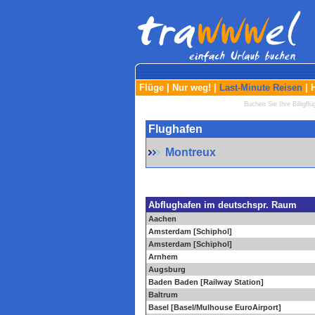
Flüge
|
Nur weg!
|
Last-Minute Reisen
|
Buchen Sie Ihre Billigfl
Flughafen
Montreux
Abflughafen im deutschspr. Raum
Aachen
Amsterdam [Schiphol]
Amsterdam [Schiphol]
Arnhem
Augsburg
Baden Baden [Railway Station]
Baltrum
Basel [Basel/Mulhouse EuroAirport]