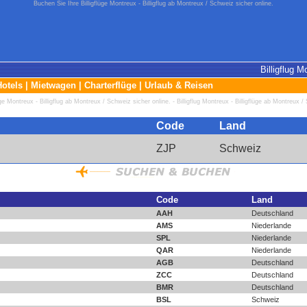
Buchen Sie Ihre Billigflüge Montreux - Billigflug ab Montreux / Schweiz sicher online.
Billigflug M
Hotels
|
Mietwagen
|
Charterflüge
|
Urlaub & Reisen
üge Montreux - Billigflug ab Montreux / Schweiz sicher online. - Billigflug Montreux - Billigflüge ab Montreux 
Code
Land
ZJP
Schweiz
Code
Land
AAH
Deutschland
AMS
Niederlande
SPL
Niederlande
QAR
Niederlande
AGB
Deutschland
ZCC
Deutschland
BMR
Deutschland
BSL
Schweiz