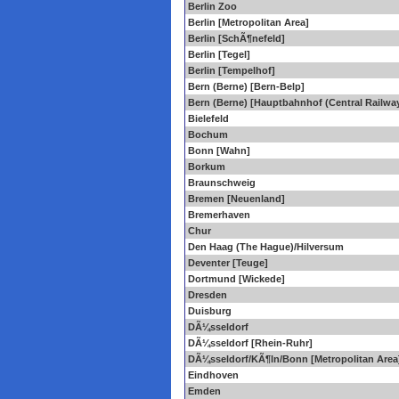
Berlin Zoo
Berlin [Metropolitan Area]
Berlin [SchÃ¶nefeld]
Berlin [Tegel]
Berlin [Tempelhof]
Bern (Berne) [Bern-Belp]
Bern (Berne) [Hauptbahnhof (Central Railway
Bielefeld
Bochum
Bonn [Wahn]
Borkum
Braunschweig
Bremen [Neuenland]
Bremerhaven
Chur
Den Haag (The Hague)/Hilversum
Deventer [Teuge]
Dortmund [Wickede]
Dresden
Duisburg
DÃ¼sseldorf
DÃ¼sseldorf [Rhein-Ruhr]
DÃ¼sseldorf/KÃ¶ln/Bonn [Metropolitan Area
Eindhoven
Emden