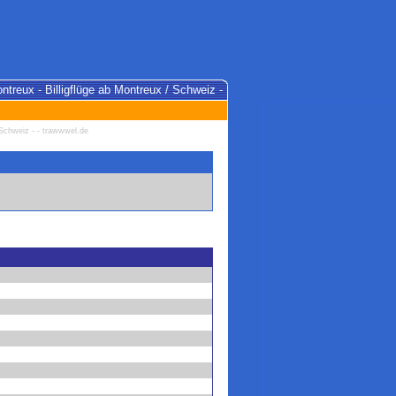
ontreux - Billigflüge ab Montreux / Schweiz -
/ Schweiz - - trawwwel.de