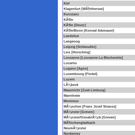
Kiel
Klagenfurt [WÃ¶rthersee]
Konstanz
KÃ¶ln
KÃ¶ln [Deutz]
KÃ¶ln/Bonn [Konrad Adenauer]
Landshut
Langeoog
Leipzig [Schkeuditz]
Linz [Horsching]
Lousanne [Lousanne-La Blecherette]
Lucarno
Lugano [Agno]
Luxembourg [Findel]
Luzern
LÃ¼beck
Maastricht [Zuid-Limburg]
Mannheim
Montreux
MÃ¼nchen [Franz Josef Strauss]
MÃ¼nster [Greven]
MÃ¼nster/OsnabrÃ¼ck [Greven]
MÃ¶nchengladbach
NeumÃ¼nster
Norderney