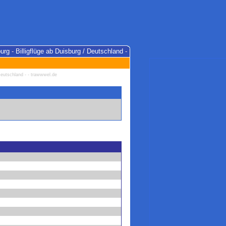
burg - Billigflüge ab Duisburg / Deutschland -
/ Deutschland - - trawwwel.de