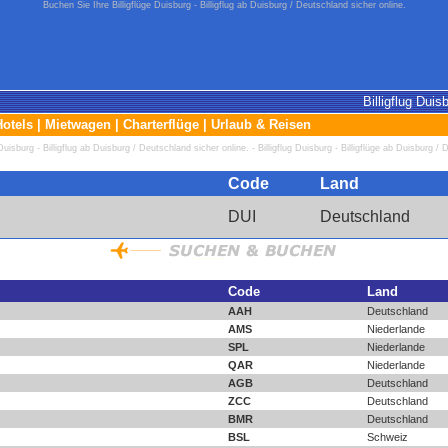
Buchen Sie Ihre Billigflüge Duisburg - Billigflug ab Duisburg / Deutschland sicher online.
Billigflug Duis
Hotels
|
Mietwagen
|
Charterflüge
|
Urlaub & Reisen
Duisburg - Billigflug ab Duisburg / Deutschland sicher online. - Billigflug Duisburg - Billigflüge ab Duisburg 
Code
Land
DUI
Deutschland
Code
Land
AAH
Deutschland
AMS
Niederlande
SPL
Niederlande
QAR
Niederlande
AGB
Deutschland
ZCC
Deutschland
BMR
Deutschland
BSL
Schweiz