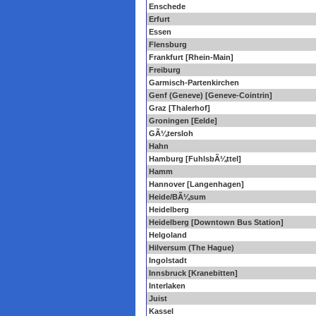
Enschede
Erfurt
Essen
Flensburg
Frankfurt [Rhein-Main]
Freiburg
Garmisch-Partenkirchen
Genf (Geneve) [Geneve-Cointrin]
Graz [Thalerhof]
Groningen [Eelde]
GÃ¼tersloh
Hahn
Hamburg [FuhlsbÃ¼ttel]
Hamm
Hannover [Langenhagen]
Heide/BÃ¼sum
Heidelberg
Heidelberg [Downtown Bus Station]
Helgoland
Hilversum (The Hague)
Ingolstadt
Innsbruck [Kranebitten]
Interlaken
Juist
Kassel