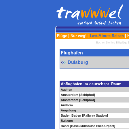
Flüge
|
Nur weg!
|
Last-Minute Reisen
|
Buchen Sie Ihre Billigflüge 
Flughafen
Duisburg
Abflughafen im deutschspr. Raum
Aachen
Amsterdam [Schiphol]
Amsterdam [Schiphol]
Arnhem
Augsburg
Baden Baden [Railway Station]
Baltrum
Basel [Basel/Mulhouse EuroAirport]