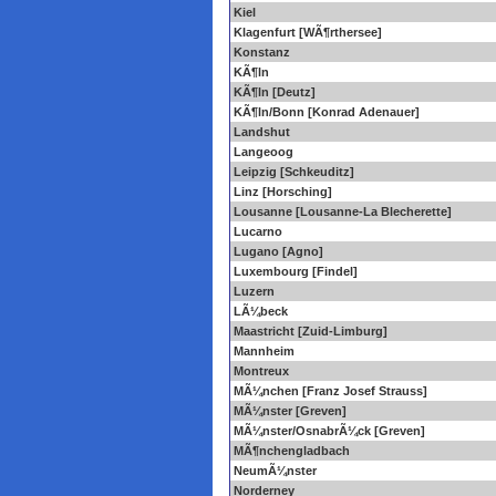
Kiel
Klagenfurt [WÃ¶rthersee]
Konstanz
KÃ¶ln
KÃ¶ln [Deutz]
KÃ¶ln/Bonn [Konrad Adenauer]
Landshut
Langeoog
Leipzig [Schkeuditz]
Linz [Horsching]
Lousanne [Lousanne-La Blecherette]
Lucarno
Lugano [Agno]
Luxembourg [Findel]
Luzern
LÃ¼beck
Maastricht [Zuid-Limburg]
Mannheim
Montreux
MÃ¼nchen [Franz Josef Strauss]
MÃ¼nster [Greven]
MÃ¼nster/OsnabrÃ¼ck [Greven]
MÃ¶nchengladbach
NeumÃ¼nster
Norderney