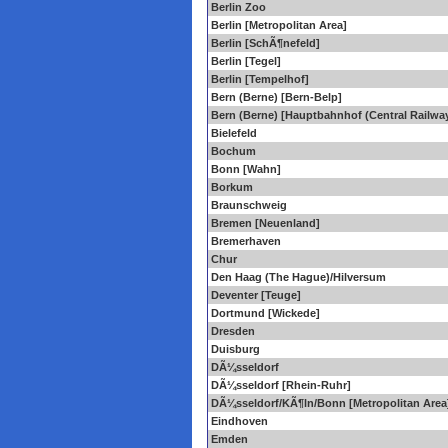
Berlin Zoo
Berlin [Metropolitan Area]
Berlin [SchÃ¶nefeld]
Berlin [Tegel]
Berlin [Tempelhof]
Bern (Berne) [Bern-Belp]
Bern (Berne) [Hauptbahnhof (Central Railway
Bielefeld
Bochum
Bonn [Wahn]
Borkum
Braunschweig
Bremen [Neuenland]
Bremerhaven
Chur
Den Haag (The Hague)/Hilversum
Deventer [Teuge]
Dortmund [Wickede]
Dresden
Duisburg
DÃ¼sseldorf
DÃ¼sseldorf [Rhein-Ruhr]
DÃ¼sseldorf/KÃ¶ln/Bonn [Metropolitan Area
Eindhoven
Emden