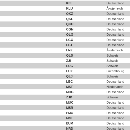
KEL
Deutschland
KLU
Ã–sterreich
QKZ
Deutschland
QKL
Deutschland
QKU
Deutschland
CGN
Deutschland
QLG
Deutschland
LGO
Deutschland
LEJ
Deutschland
LNZ
Ã–sterreich
QLS
Schweiz
ZJI
Schweiz
LUG
Schweiz
LUX
Luxembourg
QLJ
Schweiz
LBC
Deutschland
MST
Niederlande
MHG
Deutschland
ZJP
Schweiz
MUC
Deutschland
MSR
Deutschland
FMO
Deutschland
MGL
Deutschland
EUM
Deutschland
NRD
Deutschland