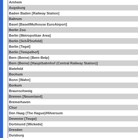
Arnhem
Augsburg
Baden Baden [Railway Station]
Baltrum
Basel [Basel/Mulhouse EuroAirport]
Berlin Zoo
Berlin [Metropolitan Area]
Berlin [SchÃ¶nefeld]
Berlin [Tegel]
Berlin [Tempelhof]
Bern (Berne) [Bern-Belp]
Bern (Berne) [Hauptbahnhof (Central Railway Station)]
Bielefeld
Bochum
Bonn [Wahn]
Borkum
Braunschweig
Bremen [Neuenland]
Bremerhaven
Chur
Den Haag (The Hague)/Hilversum
Deventer [Teuge]
Dortmund [Wickede]
Dresden
Duisburg