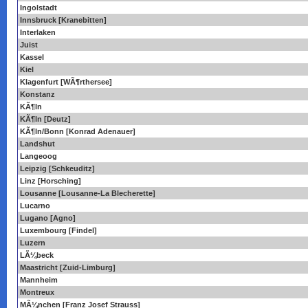
Ingolstadt
Innsbruck [Kranebitten]
Interlaken
Juist
Kassel
Kiel
Klagenfurt [WÃ¶rthersee]
Konstanz
KÃ¶ln
KÃ¶ln [Deutz]
KÃ¶ln/Bonn [Konrad Adenauer]
Landshut
Langeoog
Leipzig [Schkeuditz]
Linz [Horsching]
Lousanne [Lousanne-La Blecherette]
Lucarno
Lugano [Agno]
Luxembourg [Findel]
Luzern
LÃ¼beck
Maastricht [Zuid-Limburg]
Mannheim
Montreux
MÃ¼nchen [Franz Josef Strauss]