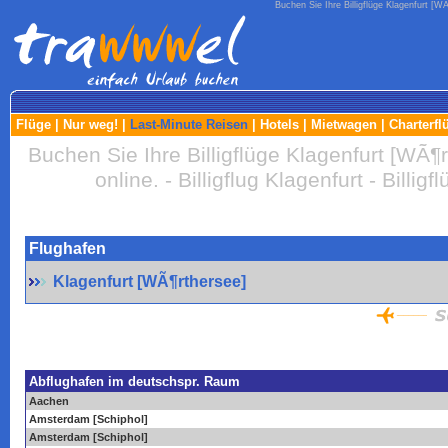
Buchen Sie Ihre Billigflüge Klagenfurt [WÃ¶
Flüge
|
Nur weg!
|
Last-Minute Reisen
|
Hotels
|
Mietwagen
|
Charterfl
Buchen Sie Ihre Billigflüge Klagenfurt [WÃ¶rt
online. - Billigflug Klagenfurt - Billi
Flughafen
Klagenfurt [WÃ¶rthersee]
Abflughafen im deutschspr. Raum
Aachen
Amsterdam [Schiphol]
Amsterdam [Schiphol]