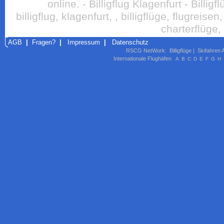
online. - Billigflug Klagenfurt - Billi
billigflug, klagenfurt, , billigflüge, flugreisen
charterflüge,
AGB
|
Fragen?
|
Impressum
|
Datenschutz
RSCG NetWork
:
Billigflüge
|
Skifahren 
Internationale Flughäfen
A
B
C
D
E
F
G
H