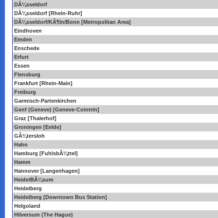
DÃ¼sseldorf
DÃ¼sseldorf [Rhein-Ruhr]
DÃ¼sseldorf/KÃ¶ln/Bonn [Metropolitan Area]
Eindhoven
Emden
Enschede
Erfurt
Essen
Flensburg
Frankfurt [Rhein-Main]
Freiburg
Garmisch-Partenkirchen
Genf (Geneve) [Geneve-Cointrin]
Graz [Thalerhof]
Groningen [Eelde]
GÃ¼tersloh
Hahn
Hamburg [FuhlsbÃ¼ttel]
Hamm
Hannover [Langenhagen]
Heide/BÃ¼sum
Heidelberg
Heidelberg [Downtown Bus Station]
Helgoland
Hilversum (The Hague)