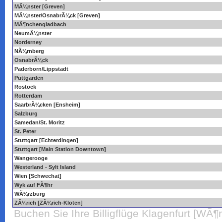
MÃ¼nster [Greven]
MÃ¼nster/OsnabrÃ¼ck [Greven]
MÃ¶nchengladbach
NeumÃ¼nster
Norderney
NÃ¼rnberg
OsnabrÃ¼ck
Paderborn/Lippstadt
Puttgarden
Rostock
Rotterdam
SaarbrÃ¼cken [Ensheim]
Salzburg
Samedan/St. Moritz
St. Peter
Stuttgart [Echterdingen]
Stuttgart [Main Station Downtown]
Wangerooge
Westerland - Sylt Island
Wien [Schwechat]
Wyk auf FÃ¶hr
WÃ¼rzburg
ZÃ¼rich [ZÃ¼rich-Kloten]
Buchen Sie Ihre Billigflüge Klagenfurt [WÃ¶rt