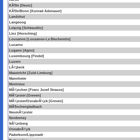
KÃ¶ln [Deutz]
KÃ¶ln/Bonn [Konrad Adenauer]
Landshut
Langeoog
Leipzig [Schkeuditz]
Linz [Horsching]
Lousanne [Lousanne-La Blecherette]
Lucarno
Lugano [Agno]
Luxembourg [Findel]
Luzern
LÃ¼beck
Maastricht [Zuid-Limburg]
Mannheim
Montreux
MÃ¼nchen [Franz Josef Strauss]
MÃ¼nster [Greven]
MÃ¼nster/OsnabrÃ¼ck [Greven]
MÃ¶nchengladbach
NeumÃ¼nster
Norderney
NÃ¼rnberg
OsnabrÃ¼ck
Paderborn/Lippstadt