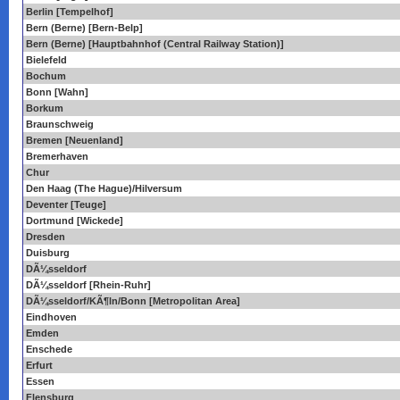
Berlin [Tempelhof]
Bern (Berne) [Bern-Belp]
Bern (Berne) [Hauptbahnhof (Central Railway Station)]
Bielefeld
Bochum
Bonn [Wahn]
Borkum
Braunschweig
Bremen [Neuenland]
Bremerhaven
Chur
Den Haag (The Hague)/Hilversum
Deventer [Teuge]
Dortmund [Wickede]
Dresden
Duisburg
DÃ¼sseldorf
DÃ¼sseldorf [Rhein-Ruhr]
DÃ¼sseldorf/KÃ¶ln/Bonn [Metropolitan Area]
Eindhoven
Emden
Enschede
Erfurt
Essen
Flensburg