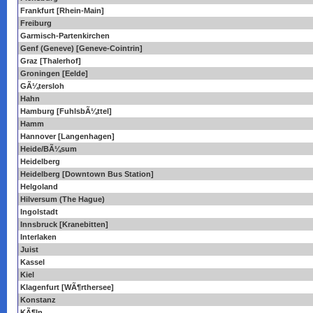
Frankfurt [Rhein-Main]
Freiburg
Garmisch-Partenkirchen
Genf (Geneve) [Geneve-Cointrin]
Graz [Thalerhof]
Groningen [Eelde]
GÃ¼tersloh
Hahn
Hamburg [FuhlsbÃ¼ttel]
Hamm
Hannover [Langenhagen]
Heide/BÃ¼sum
Heidelberg
Heidelberg [Downtown Bus Station]
Helgoland
Hilversum (The Hague)
Ingolstadt
Innsbruck [Kranebitten]
Interlaken
Juist
Kassel
Kiel
Klagenfurt [WÃ¶rthersee]
Konstanz
KÃ¶ln