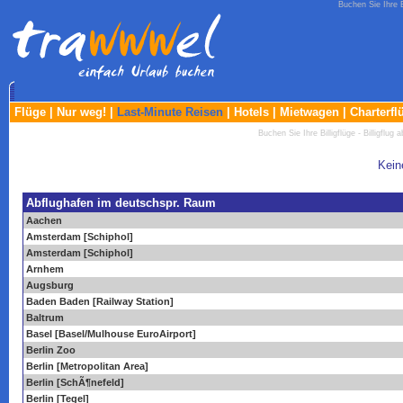
Buchen Sie Ihre Bi
Flüge
|
Nur weg!
|
Last-Minute Reisen
|
Hotels
|
Mietwagen
|
Charterfl
Buchen Sie Ihre Billigflüge - Billigflug a
Kein
Abflughafen im deutschspr. Raum
Aachen
Amsterdam [Schiphol]
Amsterdam [Schiphol]
Arnhem
Augsburg
Baden Baden [Railway Station]
Baltrum
Basel [Basel/Mulhouse EuroAirport]
Berlin Zoo
Berlin [Metropolitan Area]
Berlin [SchÃ¶nefeld]
Berlin [Tegel]