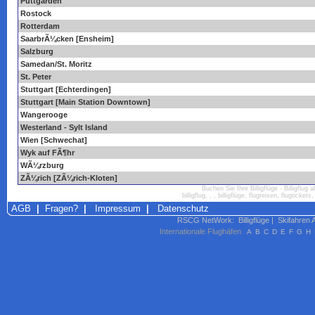
Puttgarden
Rostock
Rotterdam
SaarbrÃ¼cken [Ensheim]
Salzburg
Samedan/St. Moritz
St. Peter
Stuttgart [Echterdingen]
Stuttgart [Main Station Downtown]
Wangerooge
Westerland - Sylt Island
Wien [Schwechat]
Wyk auf FÃ¶hr
WÃ¼rzburg
ZÃ¼rich [ZÃ¼rich-Kloten]
Buchen Sie Ihre Billigflüge - Billigflug a
billigflug, , , billigflüge, flugreisen, flugticke
AGB
|
Fragen?
|
Impressum
|
Datenschutz
RSCG NetWork
:
Billigflüge
|
Skifahren 
Internationale Flughäfen
A
B
C
D
E
F
G
H