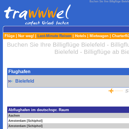
Buchen Sie Ihre Billigflüge Bielefe
Flüge
|
Nur weg!
|
Last-Minute Reisen
|
Hotels
|
Mietwagen
|
Charterfl
Buchen Sie Ihre Billigflüge Bielefeld - Billigf
Bielefeld - Billigflüge ab B
Flughafen
Bielefeld
Abflughafen im deutschspr. Raum
Aachen
Amsterdam [Schiphol]
Amsterdam [Schiphol]