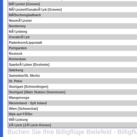
MÃ¼nster [Greven]
MÃ¼nster/OsnabrÃ¼ck [Greven]
MÃ¶nchengladbach
NeumÃ¼nster
Norderney
NÃ¼rnberg
OsnabrÃ¼ck
Paderborn/Lippstadt
Puttgarden
Rostock
Rotterdam
SaarbrÃ¼cken [Ensheim]
Salzburg
Samedan/St. Moritz
St. Peter
Stuttgart [Echterdingen]
Stuttgart [Main Station Downtown]
Wangerooge
Westerland - Sylt Island
Wien [Schwechat]
Wyk auf FÃ¶hr
WÃ¼rzburg
ZÃ¼rich [ZÃ¼rich-Kloten]
Buchen Sie Ihre Billigflüge Bielefeld - Billigf