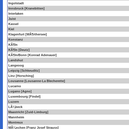
Ingolstadt
Innsbruck [Kranebitten]
Interlaken
Juist
Kassel
Kiel
Klagenfurt [WÃ¶rthersee]
Konstanz
KÃ¶ln
KÃ¶ln [Deutz]
KÃ¶ln/Bonn [Konrad Adenauer]
Landshut
Langeoog
Leipzig [Schkeuditz]
Linz [Horsching]
Lousanne [Lousanne-La Blecherette]
Lucarno
Lugano [Agno]
Luxembourg [Findel]
Luzern
LÃ¼beck
Maastricht [Zuid-Limburg]
Mannheim
Montreux
MÃ¼nchen [Franz Josef Strauss]