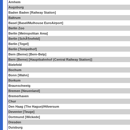
Arnhem
Augsburg
Baden Baden [Railway Station]
Baltrum
Basel [Basel/Mulhouse EuroAirport]
Berlin Zoo
Berlin [Metropolitan Area]
Berlin [SchÃ¶nefeld]
Berlin [Tegel]
Berlin [Tempelhof]
Bern (Berne) [Bern-Belp]
Bern (Berne) [Hauptbahnhof (Central Railway Station)]
Bielefeld
Bochum
Bonn [Wahn]
Borkum
Braunschweig
Bremen [Neuenland]
Bremerhaven
Chur
Den Haag (The Hague)/Hilversum
Deventer [Teuge]
Dortmund [Wickede]
Dresden
Duisburg