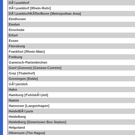
DÃ¼sseldorf
DÃ¼sseldorf [Rhein-Ruhr]
DÃ¼sseldorf/KÃ¶ln/Bonn [Metropolitan Area]
Eindhoven
Emden
Enschede
Erfurt
Essen
Flensburg
Frankfurt [Rhein-Main]
Freiburg
Garmisch-Partenkirchen
Genf (Geneve) [Geneve-Cointrin]
Graz [Thalerhof]
Groningen [Eelde]
GÃ¼tersloh
Hahn
Hamburg [FuhlsbÃ¼ttel]
Hamm
Hannover [Langenhagen]
Heide/BÃ¼sum
Heidelberg
Heidelberg [Downtown Bus Station]
Helgoland
Hilversum (The Hague)