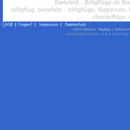
Bielefeld - Billigflüge ab B
billigflug, bielefeld, , billigflüge, flugreisen
charterflüge,
AGB
|
Fragen?
|
Impressum
|
Datenschutz
RSCG NetWork
:
Billigflüge
|
Skifahren 
Internationale Flughäfen
A
B
C
D
E
F
G
H