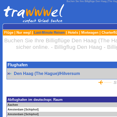
Buchen Sie Ihre Billigflüge Den Haag (The Hag
Flüge
|
Nur weg!
|
Last-Minute Reisen
|
Hotels
|
Mietwagen
|
Charterfl
Buchen Sie Ihre Billigflüge Den Haag (The Ha
sicher online. - Billigflug Den Haag - Bi
Flughafen
Den Haag (The Hague)/Hilversum
Abflughafen im deutschspr. Raum
Aachen
Amsterdam [Schiphol]
Amsterdam [Schiphol]