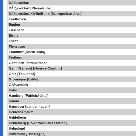
DÃ¼sseldorf
DÃ¼sseldorf [Rhein-Ruhr]
DÃ¼sseldorf/KÃ¶ln/Bonn [Metropolitan Area]
Eindhoven
Emden
Enschede
Erfurt
Essen
Flensburg
Frankfurt [Rhein-Main]
Freiburg
Garmisch-Partenkirchen
Genf (Geneve) [Geneve-Cointrin]
Graz [Thalerhof]
Groningen [Eelde]
GÃ¼tersloh
Hahn
Hamburg [FuhlsbÃ¼ttel]
Hamm
Hannover [Langenhagen]
Heide/BÃ¼sum
Heidelberg
Heidelberg [Downtown Bus Station]
Helgoland
Hilversum (The Hague)