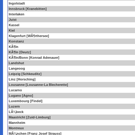
Ingolstadt
Innsbruck [Kranebitten]
Interlaken
Juist
Kassel
Kiel
Klagenfurt [WÃ¶rthersee]
Konstanz
KÃ¶ln
KÃ¶ln [Deutz]
KÃ¶ln/Bonn [Konrad Adenauer]
Landshut
Langeoog
Leipzig [Schkeuditz]
Linz [Horsching]
Lousanne [Lousanne-La Blecherette]
Lucarno
Lugano [Agno]
Luxembourg [Findel]
Luzern
LÃ¼beck
Maastricht [Zuid-Limburg]
Mannheim
Montreux
MÃ¼nchen [Franz Josef Strauss]