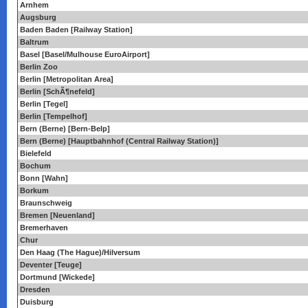
Arnhem
Augsburg
Baden Baden [Railway Station]
Baltrum
Basel [Basel/Mulhouse EuroAirport]
Berlin Zoo
Berlin [Metropolitan Area]
Berlin [SchÃ¶nefeld]
Berlin [Tegel]
Berlin [Tempelhof]
Bern (Berne) [Bern-Belp]
Bern (Berne) [Hauptbahnhof (Central Railway Station)]
Bielefeld
Bochum
Bonn [Wahn]
Borkum
Braunschweig
Bremen [Neuenland]
Bremerhaven
Chur
Den Haag (The Hague)/Hilversum
Deventer [Teuge]
Dortmund [Wickede]
Dresden
Duisburg