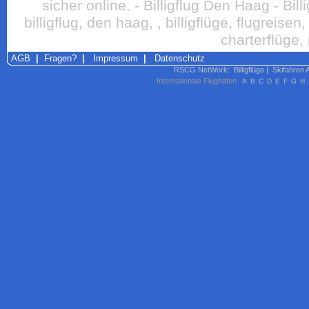
sicher online. - Billigflug Den Haag - Bi
billigflug, den haag, , billigflüge, flugreisen,
charterflüge,
AGB
|
Fragen?
|
Impressum
|
Datenschutz
RSCG NetWork
:
Billigflüge
|
Skifahren 
Internationale Flughäfen
A
B
C
D
E
F
G
H