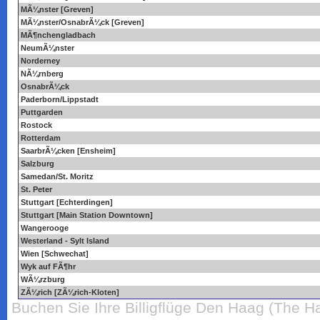
MÃ¼nster [Greven]
MÃ¼nster/OsnabrÃ¼ck [Greven]
MÃ¶nchengladbach
NeumÃ¼nster
Norderney
NÃ¼rnberg
OsnabrÃ¼ck
Paderborn/Lippstadt
Puttgarden
Rostock
Rotterdam
SaarbrÃ¼cken [Ensheim]
Salzburg
Samedan/St. Moritz
St. Peter
Stuttgart [Echterdingen]
Stuttgart [Main Station Downtown]
Wangerooge
Westerland - Sylt Island
Wien [Schwechat]
Wyk auf FÃ¶hr
WÃ¼rzburg
ZÃ¼rich [ZÃ¼rich-Kloten]
Buchen Sie Ihre Billigflüge Den Haag (The Ha