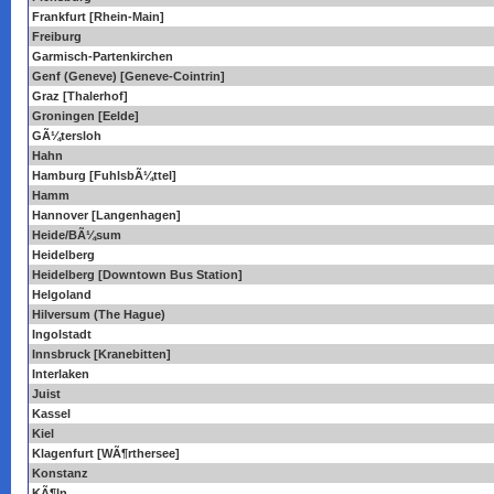
Frankfurt [Rhein-Main]
Freiburg
Garmisch-Partenkirchen
Genf (Geneve) [Geneve-Cointrin]
Graz [Thalerhof]
Groningen [Eelde]
GÃ¼tersloh
Hahn
Hamburg [FuhlsbÃ¼ttel]
Hamm
Hannover [Langenhagen]
Heide/BÃ¼sum
Heidelberg
Heidelberg [Downtown Bus Station]
Helgoland
Hilversum (The Hague)
Ingolstadt
Innsbruck [Kranebitten]
Interlaken
Juist
Kassel
Kiel
Klagenfurt [WÃ¶rthersee]
Konstanz
KÃ¶ln