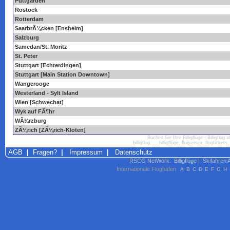
Puttgarden
Rostock
Rotterdam
SaarbrÃ¼cken [Ensheim]
Salzburg
Samedan/St. Moritz
St. Peter
Stuttgart [Echterdingen]
Stuttgart [Main Station Downtown]
Wangerooge
Westerland - Sylt Island
Wien [Schwechat]
Wyk auf FÃ¶hr
WÃ¼rzburg
ZÃ¼rich [ZÃ¼rich-Kloten]
Buchen Sie Ihre Billigflüge - Billigflug a
billigflug, , , billigflüge, flugreisen, flugticke
AGB
|
Fragen?
|
Impressum
|
Datenschutz
RSCG NetWork
:
Billigflüge
|
Skifahren 
Internationale Flughäfen
A
B
C
D
E
F
G
H