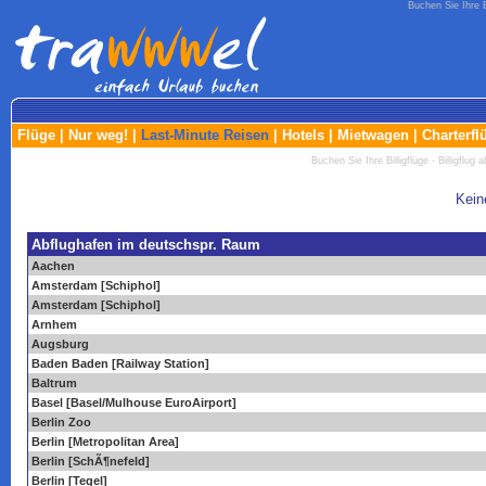
Buchen Sie Ihre Bi
Flüge
|
Nur weg!
|
Last-Minute Reisen
|
Hotels
|
Mietwagen
|
Charterfl
Buchen Sie Ihre Billigflüge - Billigflug a
Kein
Abflughafen im deutschspr. Raum
Aachen
Amsterdam [Schiphol]
Amsterdam [Schiphol]
Arnhem
Augsburg
Baden Baden [Railway Station]
Baltrum
Basel [Basel/Mulhouse EuroAirport]
Berlin Zoo
Berlin [Metropolitan Area]
Berlin [SchÃ¶nefeld]
Berlin [Tegel]