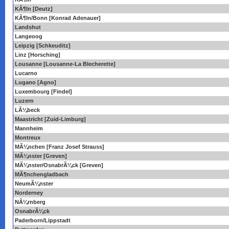
KÃ¶ln [Deutz]
KÃ¶ln/Bonn [Konrad Adenauer]
Landshut
Langeoog
Leipzig [Schkeuditz]
Linz [Horsching]
Lousanne [Lousanne-La Blecherette]
Lucarno
Lugano [Agno]
Luxembourg [Findel]
Luzern
LÃ¼beck
Maastricht [Zuid-Limburg]
Mannheim
Montreux
MÃ¼nchen [Franz Josef Strauss]
MÃ¼nster [Greven]
MÃ¼nster/OsnabrÃ¼ck [Greven]
MÃ¶nchengladbach
NeumÃ¼nster
Norderney
NÃ¼rnberg
OsnabrÃ¼ck
Paderborn/Lippstadt