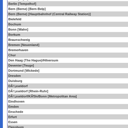
Berlin [Tempelhof]
Bern (Berne) [Bern-Belp]
Bern (Berne) [Hauptbahnhof (Central Railway Station)]
Bielefeld
Bochum
Bonn [Wahn]
Borkum
Braunschweig
Bremen [Neuenland]
Bremerhaven
Chur
Den Haag (The Hague)/Hilversum
Deventer [Teuge]
Dortmund [Wickede]
Dresden
Duisburg
DÃ¼sseldorf
DÃ¼sseldorf [Rhein-Ruhr]
DÃ¼sseldorf/KÃ¶ln/Bonn [Metropolitan Area]
Eindhoven
Emden
Enschede
Erfurt
Essen
Flensburg