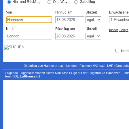
Hin- und Rückflug
One Way
Gabelflug
Von
Hinflug am
Uhrzeit
Erwachsene
Nach
Rückflug am
Uhrzeit
Kinder, Babys
Ich b
Direktflug von Hannover nach London - Flug von HAJ nach LHR (Grossbrit
Folgende Fluggesellschaften bieten Non-Stop Flüge auf der Flugstrecke Hannover - Lon
bmi
(BD),
Lufthansa
(LH)