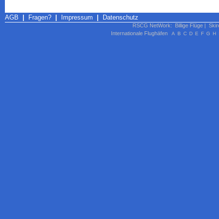
AGB
|
Fragen?
|
Impressum
|
Datenschutz
RSCG NetWork
:
Billige Flüge
|
Skir
Internationale Flughäfen
A
B
C
D
E
F
G
H