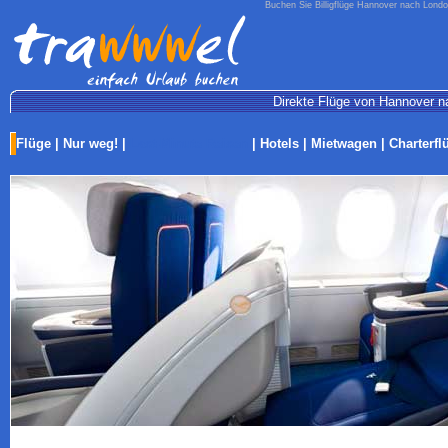
Buchen Sie Billigflüge Hannover nach London
Direkte Flüge von Hannover na
Flüge
|
Nur weg!
|
Last-Minute Reisen
|
Hotels
|
Mietwagen
|
Charterfl