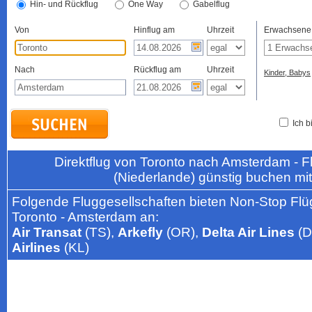
Hin- und Rückflug
One Way
Gabelflug
Von
Hinflug am
Uhrzeit
Erwachsene
Nach
Rückflug am
Uhrzeit
Kinder, Babys
Ich b
Direktflug von Toronto nach Amsterdam -
(Niederlande) günstig buchen mi
Folgende Fluggesellschaften bieten Non-Stop Flü
Toronto - Amsterdam an:
Air Transat
(TS),
Arkefly
(OR),
Delta Air Lines
(D
Airlines
(KL)