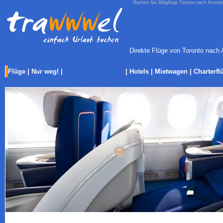
Buchen Sie Billigflüge Toronto nach Amster
Direkte Flüge von Toronto nach 
Flüge
|
Nur weg!
|
Last-Minute Reisen
|
Hotels
|
Mietwagen
|
Charterfl