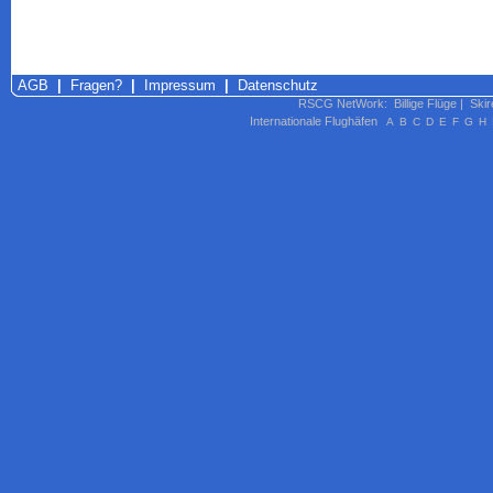
AGB
|
Fragen?
|
Impressum
|
Datenschutz
RSCG NetWork
:
Billige Flüge
|
Skir
Internationale Flughäfen
A
B
C
D
E
F
G
H