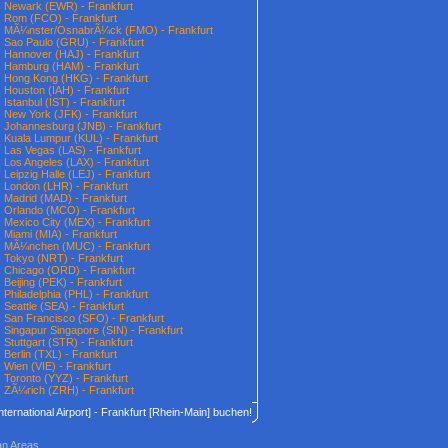
Newark (EWR) - Frankfurt
Rom (FCO) - Frankfurt
MÃ¼nster/OsnabrÃ¼ck (FMO) - Frankfurt
Sao Paulo (GRU) - Frankfurt
Hannover (HAJ) - Frankfurt
Hamburg (HAM) - Frankfurt
Hong Kong (HKG) - Frankfurt
Houston (IAH) - Frankfurt
Istanbul (IST) - Frankfurt
New York (JFK) - Frankfurt
Johannesburg (JNB) - Frankfurt
Kuala Lumpur (KUL) - Frankfurt
Las Vegas (LAS) - Frankfurt
Los Angeles (LAX) - Frankfurt
Leipzig Halle (LEJ) - Frankfurt
London (LHR) - Frankfurt
Madrid (MAD) - Frankfurt
Orlando (MCO) - Frankfurt
Mexico City (MEX) - Frankfurt
Miami (MIA) - Frankfurt
MÃ¼nchen (MUC) - Frankfurt
Tokyo (NRT) - Frankfurt
Chicago (ORD) - Frankfurt
Beijing (PEK) - Frankfurt
Philadelphia (PHL) - Frankfurt
Seattle (SEA) - Frankfurt
San Francisco (SFO) - Frankfurt
Singapur Singapore (SIN) - Frankfurt
Stuttgart (STR) - Frankfurt
Berlin (TXL) - Frankfurt
Wien (VIE) - Frankfurt
Toronto (YYZ) - Frankfurt
ZÃ¼rich (ZRH) - Frankfurt
nternational Airport] - Frankfurt [Rhein-Main] buchen!
an Areas