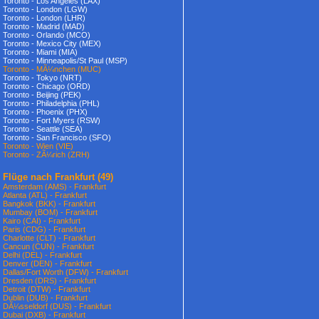
Toronto - Los Angeles (LAX)
Toronto - London (LGW)
Toronto - London (LHR)
Toronto - Madrid (MAD)
Toronto - Orlando (MCO)
Toronto - Mexico City (MEX)
Toronto - Miami (MIA)
Toronto - Minneapolis/St Paul (MSP)
Toronto - MÃ¼nchen (MUC)
Toronto - Tokyo (NRT)
Toronto - Chicago (ORD)
Toronto - Beijing (PEK)
Toronto - Philadelphia (PHL)
Toronto - Phoenix (PHX)
Toronto - Fort Myers (RSW)
Toronto - Seattle (SEA)
Toronto - San Francisco (SFO)
Toronto - Wien (VIE)
Toronto - ZÃ¼rich (ZRH)
Flüge nach Frankfurt
(49)
Amsterdam (AMS) - Frankfurt
Atlanta (ATL) - Frankfurt
Bangkok (BKK) - Frankfurt
Mumbay (BOM) - Frankfurt
Kairo (CAI) - Frankfurt
Paris (CDG) - Frankfurt
Charlotte (CLT) - Frankfurt
Cancun (CUN) - Frankfurt
Delhi (DEL) - Frankfurt
Denver (DEN) - Frankfurt
Dallas/Fort Worth (DFW) - Frankfurt
Dresden (DRS) - Frankfurt
Detroit (DTW) - Frankfurt
Dublin (DUB) - Frankfurt
DÃ¼sseldorf (DUS) - Frankfurt
Dubai (DXB) - Frankfurt