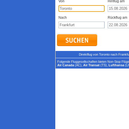
Von
Hinflug am
Nach
Rückflug am
Direktflug von Toronto nach Frankf
Folgende Fluggesellschaften bieten Non-Stop Flüge 
Air Canada
(AC),
Air Transat
(TS),
Lufthansa
(L