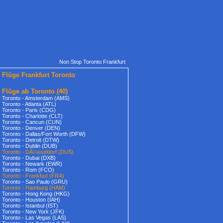
Non Stop Toronto Frankfurt
Flüge Frankfurt Toronto
Flüge ab Toronto
(40)
Toronto - Amsterdam (AMS)
Toronto - Atlanta (ATL)
Toronto - Paris (CDG)
Toronto - Charlotte (CLT)
Toronto - Cancun (CUN)
Toronto - Denver (DEN)
Toronto - Dallas/Fort Worth (DFW)
Toronto - Detroit (DTW)
Toronto - Dublin (DUB)
Toronto - DÃ¼sseldorf (DUS)
Toronto - Dubai (DXB)
Toronto - Newark (EWR)
Toronto - Rom (FCO)
Toronto - Frankfurt (FRA)
Toronto - Sao Paulo (GRU)
Toronto - Hamburg (HAM)
Toronto - Hong Kong (HKG)
Toronto - Houston (IAH)
Toronto - Istanbul (IST)
Toronto - New York (JFK)
Toronto - Las Vegas (LAS)