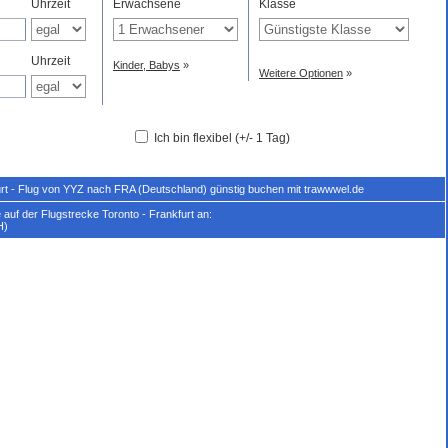
Uhrzeit
Erwachsene
Klasse
Uhrzeit
Kinder, Babys
»
Weitere Optionen
»
Ich bin flexibel (+/- 1 Tag)
urt - Flug von YYZ nach FRA (Deutschland) günstig buchen mit trawwwel.de
auf der Flugstrecke Toronto - Frankfurt an:
H)