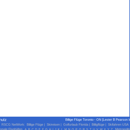
hutz
Billige Flüge Toronto - ON [Lester B Pearson I
RSCG NetWork
:
Billige Flüge
|
Skireisen
|
Golfurlaub Florida
|
Billigflüge
|
Skifahren USA
ionale Flughäfen
Metropolit
A
B
C
D
E
F
G
H
I
J
K
L
M
N
O
P
Q
R
S
T
U
V
W
X
Y
Z