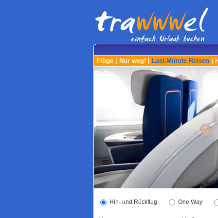
Flüge
|
Nur weg!
|
Last-Minute Reisen
|
Hin- und Rückflug
One Way