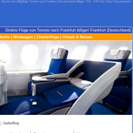
Buchen Sie Billigflüge Toronto nach Frankfurt (Deutschland) billiger. YYZ - FRA Non Stop Flug preiswert!
Direkte Flüge von Toronto nach Frankfurt billiger! Frankfurt (Deutschland)
Hotels
|
Mietwagen
|
Charterflüge
|
Urlaub & Reisen
Gabelflug