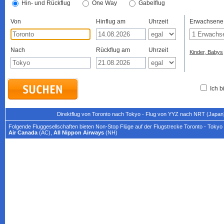
Hin- und Rückflug
One Way
Gabelflug
Von
Hinflug am
Uhrzeit
Erwachsene
Nach
Rückflug am
Uhrzeit
Kinder, Babys
Ich b
Direktflug von Toronto nach Tokyo - Flug von YYZ nach NRT (Japan
Folgende Fluggesellschaften bieten Non-Stop Flüge auf der Flugstrecke Toronto - Tokyo 
Air Canada
(AC),
All Nippon Airways
(NH)