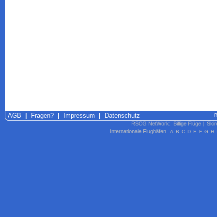
AGB
|
Fragen?
|
Impressum
|
Datenschutz
B
RSCG NetWork
:
Billige Flüge
|
Skir
Internationale Flughäfen
A
B
C
D
E
F
G
H