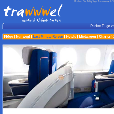
Buchen Sie Billigflüge Toronto nach T
Direkte Flüge v
Flüge
|
Nur weg!
|
Last-Minute Reisen
|
Hotels
|
Mietwagen
|
Charterfl